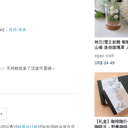
42 -
耳环/耳夹
铃兰|雪之妖精 银
山雀 迷你玻璃罩 
织
egao.craft
US$ 24.49
！ 不对称款多了活泼可爱感～
【礼盒】咖啡随行包
你可以透过
联系设计师
讨论合适的运送方式
咖啡豆 - 野餐咖啡