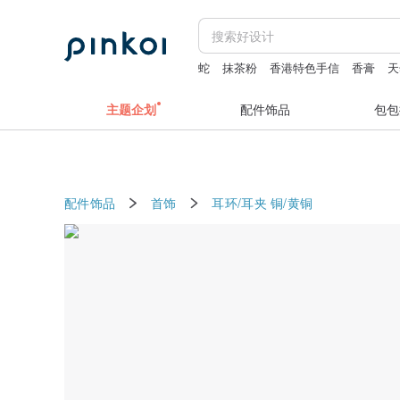
蛇
抹茶粉
香港特色手信
香膏
天
iphone 17promax case
主题企划
配件饰品
包包
配件饰品
首饰
耳环/耳夹
铜/黄铜