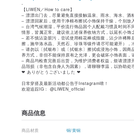
-
【LIWEN／How to care】
– 漂漂出门去，尽量避免直接接触温泉、雨水、海水、酒
– 漂漂回家后，使用干净棉布擦拭小饰保持干燥，个别放
– 台湾气候潮湿，平价流行饰品因个人配戴习惯及时间不
情形，皆属正常。建议依上述保养收纳方式，以延长小饰
– 若不慎沾染脏污，尝试使用棉花棒或指腹，沾少许稀释
擦，施华洛水晶、天然石、珍珠等镶件请尽可能避开），
– 请勿以〔拭银布〕或〔拭银水〕擦拭或浸泡小饰，因商
养方式，非但不能保持原有之光泽，更会破坏小饰表面，
– 商品均检查完善后出货，为维护消费者权益，烦请漂漂
品毁损（非包含自身人为因素），请聊聊李温，以协助处
❤ ありがとうございました ❤
日常穿搭及最新活动都公告于Instagram唷！
欢迎追踪IG： @LIWEN_official
商品信息
商品材质
铜/黄铜