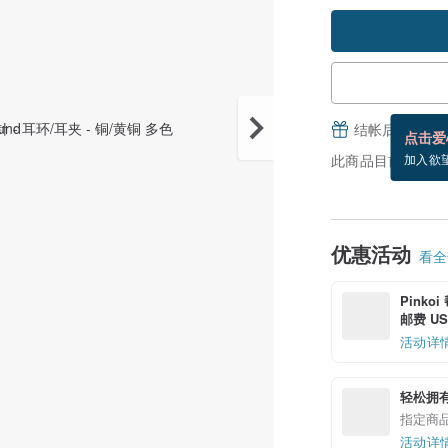
结帐后填写并
点击爱
此商品目前没现货
加入欲
优惠活动
看全部
Pinko
邮费 US$
活动详
轻松拥
指定商
活动详