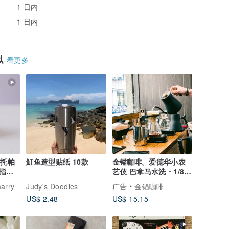
1 日内
1 日内
似
看更多
晶托帕
魟鱼造型贴纸 10款
金锚咖啡。爱德华小农
指，
艺伎 巴拿马水洗・1/8
玫瑰
磅 莱姆、葡萄、花香
arry
Judy's Doodles
广告
金锚咖啡
US$ 2.48
US$ 15.15