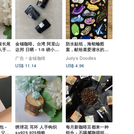
喉长尾
金锚咖啡。台湾 阿里山
防水贴纸，海蛞蝓图
人手钩
达邦 日晒 - 1/8 磅小包
案，献给喜爱潜水的
60g - 父亲节礼物
你，属于“海洋中的小怪
广告
金锚咖啡
Judy's Doodles
物”。
US$ 11.14
US$ 4.96
 -
绣球花 耳环 人手钩织
每月新咖啡豆都来一种
 父亲
sv925 925纯银
组合 - 不喝腻咖啡组合