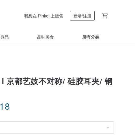
我想在 Pinkoi 上贩售
登录/注册
着良品
品味美食
所有分类
 l 京都艺妓不对称/ 硅胶耳夹/ 钢
.18