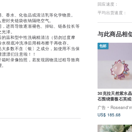
回应速度：
平均出货速度：
精、香水、化妆品或清洁乳等化学物质。
入密封夹链袋收纳隔绝空气。
同，进而导致逐渐褪色、掉钻、链条拉长等
之光泽。
与此商品相
后的温和型中性洗碗精清洁（切勿过度摩
冷水彻底冲洗净后用棉布擦干再收存。
包邮
品大多数不含〔银〕之成分，如使用不当保
请漂漂们注意啦！！
开箱时录像拍照，若发现因物流过程导致商
理。
30克拉天然紫水
石围绕蔷薇石英戒
925纯银戒台，镀
广告
Roseand'm
金，尺寸58
US$ 185.68