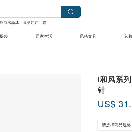
然白水晶球
豆荚娃娃
鐘
提袋
居家生活
风格文具
衣
l和风系列
针
US$
31