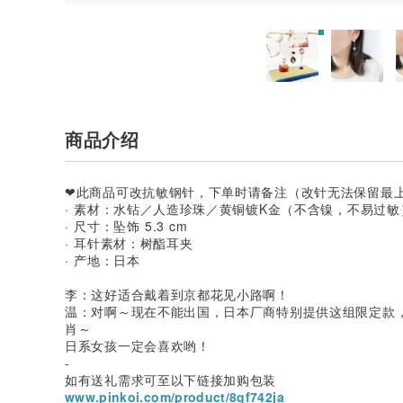
商品介绍
❤此商品可改抗敏钢针，下单时请备注（改针无法保留最上
· 素材：水钻／人造珍珠／黄铜镀K金（不含镍，不易过敏
· 尺寸：坠饰 5.3 cm
· 耳针素材：树酯耳夹
· 产地：日本
李：这好适合戴着到京都花见小路啊！
温：对啊～现在不能出国，日本厂商特别提供这组限定款
肖～
日系女孩一定会喜欢哟！
-
如有送礼需求可至以下链接加购包装
www.pinkoi.com/product/8gf742ja