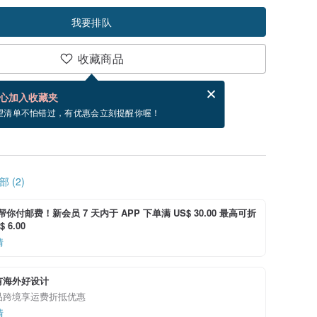
我要排队
收藏商品
分享，免费帮你寄送电子贺卡。
电子贺卡是什么？
心加入收藏夹
，你可以按“我要排队”，当有货会主动发信通知你
望清单不怕错过，有优惠会立刻提醒你喔！
 (2)
i 帮你付邮费！新会员 7 天内于 APP 下单满 US$ 30.00 最高可折
 6.00
情
有海外好设计
品跨境享运费折抵优惠
情