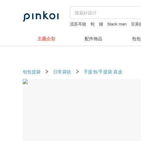
流苏耳链
蛇
鐘
black man
豆荚
主题企划
配件饰品
包包
包包提袋
日常袋款
手提包/手提袋
真皮