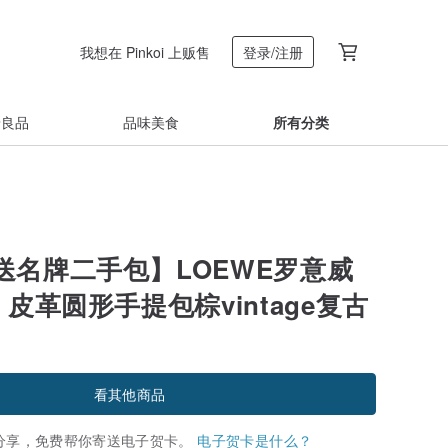
我想在 Pinkoi 上贩售
登录/注册
着良品
品味美食
所有分类
送名牌二手包】LOEWE罗意威
m 皮革圆形手提包棕vintage复古
看其他商品
分享，免费帮你寄送电子贺卡。
电子贺卡是什么？