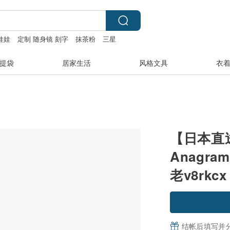
娃娃
定制 随身镜 刻字
抹茶粉
三星
提袋
居家生活
风格文具
衣
【日本直
Anagra
老v8rkcx
结帐后填写并