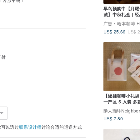
早鸟预购中【月耀
藏】中秋礼盒 | 
方 - 典雅款 - 小
广告
哈本咖啡 Happen C
US$ 25.66
US$ 2
直射
【滤挂咖啡小礼袋
一产区 5 入装 多
企业 礼盒 新年礼
US$ 7.80
你可以透过
联系设计师
讨论合适的运送方式