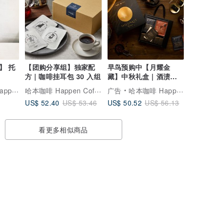
】 托
【团购分享组】独家配
早鸟预购中【月耀金
方 | 咖啡挂耳包 30 入组
藏】中秋礼盒 | 酒渍咖
啡 - 满盈款 - 大
哈本咖啡 Happen Coffee
offee
广告
哈本咖啡 Happen Coffee
US$ 52.40
US$ 50.52
US$ 53.46
US$ 56.13
看更多相似商品