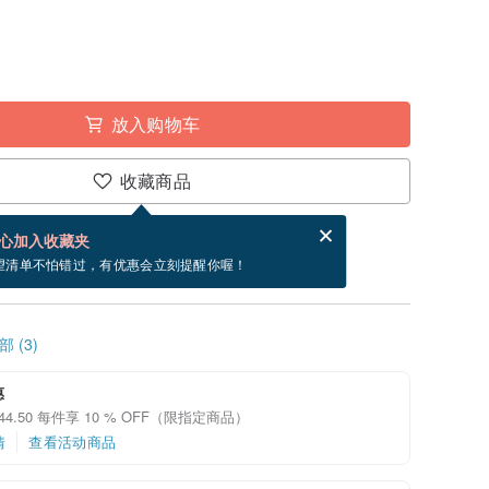
放入购物车
收藏商品
分享，免费帮你寄送电子贺卡。
电子贺卡是什么？
心加入收藏夹
内出货。 （不包含周五到周日）
望清单不怕错过，有优惠会立刻提醒你喔！
 (3)
惠
 44.50 每件享 10 % OFF（限指定商品）
情
查看活动商品