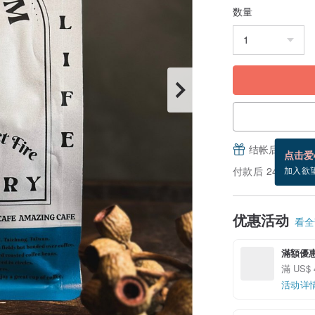
数量
结帐后填写并
点击爱
付款后 24 小时
加入欲
优惠活动
看全部
滿額優
滿 US$
活动详