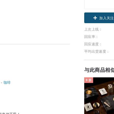
领优惠券
加入关注
上次上线：
回应率：
回应速度：
平均出货速度：
与此商品相
9 折
 -
咖啡
佳奔放不羁！