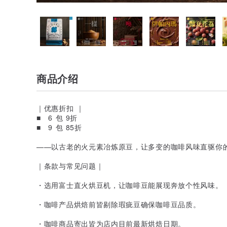
商品介绍
｜优惠折扣 ｜
■ 6 包 9折
■ 9 包 85折
——以古老的火元素冶炼原豆，让多变的咖啡风味直驱你
｜条款与常见问题｜
・选用富士直火烘豆机，让咖啡豆能展现奔放个性风味。
・咖啡产品烘焙前皆剔除瑕疵豆确保咖啡豆品质。
・咖啡商品寄出皆为店内目前最新烘焙日期。