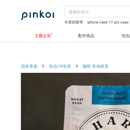
羊君的胶带
iphone case 17 pro case
木雕
主题企划
配件饰品
包包
品味美食
饮品/冲泡类
咖啡
其他材质