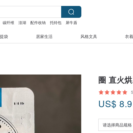
碳纤维
澎湖
配件收纳
托特包
犀牛盾
提袋
居家生活
风格文具
衣
圈 直火烘豆
US$
8.