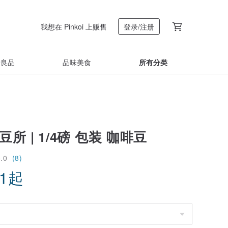
我想在 Pinkoi 上贩售
登录/注册
着良品
品味美食
所有分类
所 | 1/4磅 包装 咖啡豆
5.0
(8)
91
起