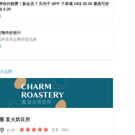
i 帮你付邮费！新会员 7 天内于 APP 下单满 US$ 30.00 最高可折
 6.00
情
有海外好设计
品跨境享运费折抵优惠
情
计品牌
圏 直火烘豆所
5.0
(88)
台湾