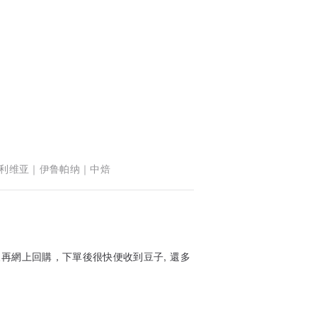
, 玻利维亚｜伊鲁帕纳｜中焙
再網上回購，下單後很快便收到豆子, 還多