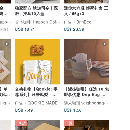
金
独家配方 铁道司令 | 深
迷你六六瓶 蜂蜜礼盒 三
经典配
焙 | 挂耳10入盒
入 / 66gx3
哈本咖啡 Happen Coffee
offee
广告
BnnBee
US$ 18.71
US$ 23.39
8.51
】单
交换礼物【Qookie! 零
【滤挂咖啡】任选 10 包
款风味
嘴系列】旺来凤梨 - 随
即享优惠 Drip Bag 新
物
手包 (120 克)(伴手礼)
年礼物 包邮 最高 85 折
隣人珈琲Neighboring kaffa
隣人珈琲Neighboring kaffa
广告
QOOKIE MADE
US$ 7.49
US$ 1.56
98 折
9 折