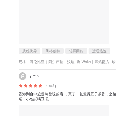
质感优异
风格独特
想再回购
运送迅速
规格：
哥伦比亚｜阿尔席拉｜浅焙, 唤 Wake | 深焙配方
r*****4
1 年前
香港到台中旅遊時發現的店 ，買了一包覺得豆子很香，之後
送一小包試喝豆 謝