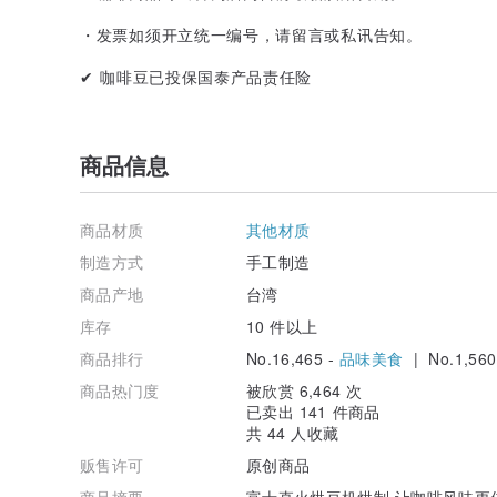
・发票如须开立统一编号，请留言或私讯告知。
✔ 咖啡豆已投保国泰产品责任险
商品信息
商品材质
其他材质
制造方式
手工制造
商品产地
台湾
库存
10 件以上
商品排行
No.16,465 -
品味美食
| No.1,560
商品热门度
被欣赏 6,464 次
已卖出 141 件商品
共 44 人收藏
贩售许可
原创商品
商品摘要
富士直火烘豆机烘制 让咖啡风味更