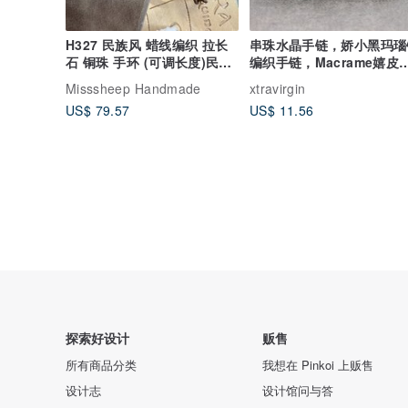
H327 民族风 蜡线编织 拉长
串珠水晶手链，娇小黑玛瑙
石 铜珠 手环 (可调长度)民族
编织手链，Macrame嬉皮
风
族民族多彩手链
Misssheep Handmade
xtravirgin
US$ 79.57
US$ 11.56
探索好设计
贩售
所有商品分类
我想在 Pinkoi 上贩售
设计志
设计馆问与答