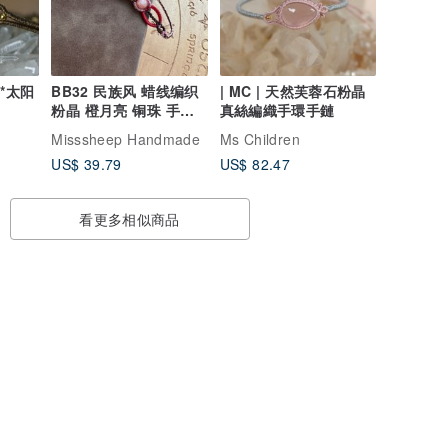
BB32 民族风 蜡线编织
| MC | 天然芙蓉石粉晶
粉晶 橙月亮 铜珠 手环
真絲編織手環手鏈
(可调长度)
Misssheep Handmade
Ms Children
US$ 39.79
US$ 82.47
看更多相似商品