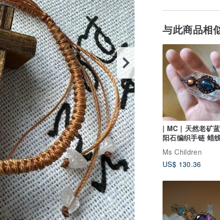
与此商品相
| MC | 天然老矿
阳石编织手链 蜡
手环
Ms Children
US$ 130.36