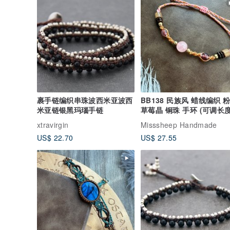
裹手链编织串珠波西米亚波西
BB138 民族风 蜡线编织 
米亚链银黑玛瑙手链
草莓晶 铜珠 手环 (可调长度
xtravirgin
Misssheep Handmade
US$ 22.70
US$ 27.55