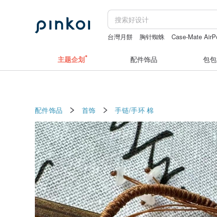
台灣月餅
胸针蜘蛛
Case-Mate Air
香港奇華
成人 片
daddy and the m
主题企划
配件饰品
包包
配件饰品
首饰
手链/手环
棉