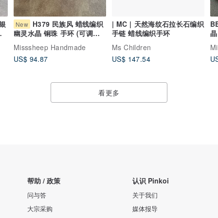
银
H379 民族风 蜡线编织
| MC | 天然海纹石拉长石编织
B
New
藏
手链 蜡线编织手环
晶
幽灵水晶 铜珠 手环 (可调长
度)
Misssheep Handmade
Ms Children
M
US$ 94.87
US$ 147.54
US
看更多
帮助 / 政策
认识 Pinkoi
问与答
关于我们
大宗采购
媒体报导