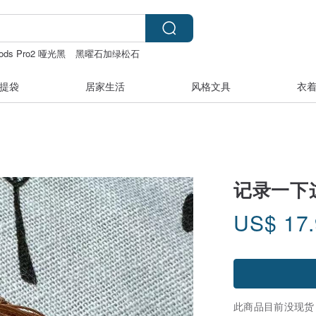
Pods Pro2 哑光黑
黑曜石加绿松石
uscle academy
日本t恤男
提袋
居家生活
风格文具
衣
记录一下这
US$
17
此商品目前没现货