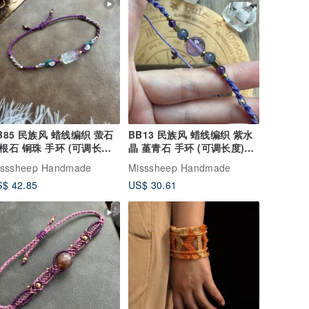
B85 民族风 蜡线编织 萤石
BB13 民族风 蜡线编织 紫水
根石 铜珠 手环 (可调长度)
晶 堇青石 手环 (可调长度)民
族风
族风
isssheep Handmade
Misssheep Handmade
$ 42.85
US$ 30.61