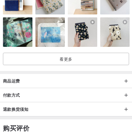
・每件商品均为手工锯切、敲字、焊接，难免有些许间距上或尺寸上
的差异，但也因此商品保有独特的手感温度，小小的不完美，而非瑕
疵，是手工的特色。
・水晶、矿石、珍珠….为天然素材，每个色泽和形状都些微不同，非
瑕疵，代表它们独一无二，无法与照片中的商品完全一致。
・商品照片皆为实品拍摄，因拍摄光线或电脑色差，可能跟收到时无
法100%相同。
看更多
・商品皆为订制后开始手工制作，不提供退换货服务，除非运送中有
损坏或商品明显瑕疵。
商品运费
| 购物须知 |
Veronica accessory为个人设计馆，制作人力方面有限，订制商品制
付款方式
作时间约 7- 14 个工作天(不含假日)，如有特定日期须收到商品，请
退款换货须知
下单前先询问。
购买评价
Taiwan handmade by Veronica / 台湾手工制作