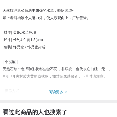
天然纹理犹如荷塘中飘荡的水草，蜿蜒缠绕~
戴上者能增添个人魅力外，使人乐观向上，广结善缘。
|材质| 黄铜/水草玛瑙
|尺寸| 长约4.0 宽1.5(cm)
|包装| 饰品盒 / 饰品密封袋
| 小提醒 |
天然石每个色泽和形状都些微不同，非瑕疵，也代表它们独一无二。
耳针 /耳夹材质为黄铜或钛钢，如对金属过敏者，下单时请注意。
| 保养方式 |
阅读更多
黄铜、红铜为天然材质，本身无镀色，无退色问题，但是经过岁月长
时间配戴，接触汗水、雨水、空气或手上的油质等，都会氧化让铜质
看过此商品的人也搜索了
颜色变得暗沉，使色泽呈现较复古感觉。