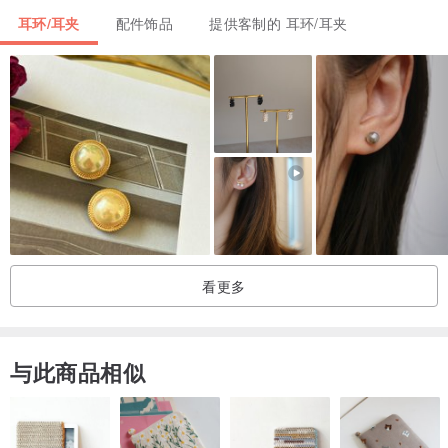
・不配戴时可用拭银布擦拭后，放入密封袋中保存。
耳环/耳夹
配件饰品
提供客制的 耳环/耳夹
・配戴时请避免接触香水、乳液、化学用品及温泉或游泳等。
・刮伤时，可至五金行购买砂纸或海绵砂布顺着方向轻刷，即可恢复
原状。
・微氧化时，可使用牙刷沾取牙膏或洗碗精轻刷，清水冲洗干净后需
擦干，保持干燥。
・氧化时，须用棉布沾取铜油来回擦拭，处理完再用干净棉布擦拭过
一遍，再上凡士林以减少化学物质碰触到皮肤。
电镀合金类材质，非纯金、纯银能永久保色，经长期配戴个人体质状
看更多
况(汗水)或使用含有化学成分的东西(如:肥皂、清洁剂、保养品、防晒
品、香水...)，会容易产生退色氧化状况，退色后无法恢复原色，不配
戴时，请先用细致软布擦拭后，放入密封袋中保存，须尽量保持干
与此商品相似
燥，才能延长饰品寿命。
| 注意事项 |