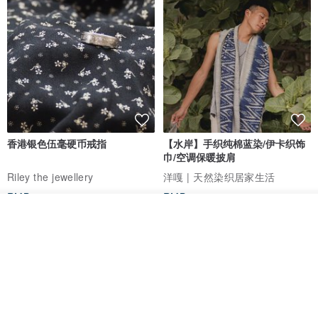
7.些微金属焊接点差异，镀色表面细微刮痕或小凹凸点，皆非瑕疵范
围。
8.淡水珍珠、天然石、人造石：大小、花纹、颜色因材料会有不同的
天然纹理与矿缺，会有些微误差，皆非瑕疵范围。
9.商品制作过程中所产生的些微气泡皆属正常现象，直径不超过正负
0.5厘米。
以上费用订定于2024.08.15
香港银色伍毫硬币戒指
【水岸】手织纯棉蓝染/伊卡织饰
巾/空调保暖披肩
[ 饰品包材介绍 ]
Riley the jewellery
洋嘎 | 天然染织居家生活
RMB 396.50
RMB 729.70
我要订制
包邮
9 折
加入收藏
了解品牌