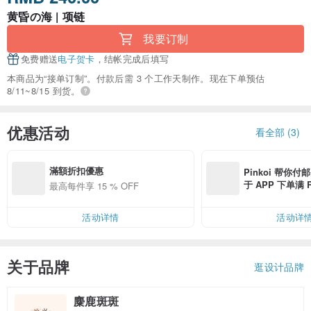
黄昏の海 | 项链
我要订制
免费赠送
电子贺卡
，结帐完成后填写
本商品为“接单订制”。付款后需 3 个工作天制作。现在下单预估
8/11~8/15 到货。
优惠活动
看全部 (3)
滿額折扣優惠
Pinkoi 帮你付
于 APP 下单满 
最高每件享 15 % OFF
邮费 RMB 40
活动详情
活动详
关于品牌
逛设计品牌
麋鹿斑斑