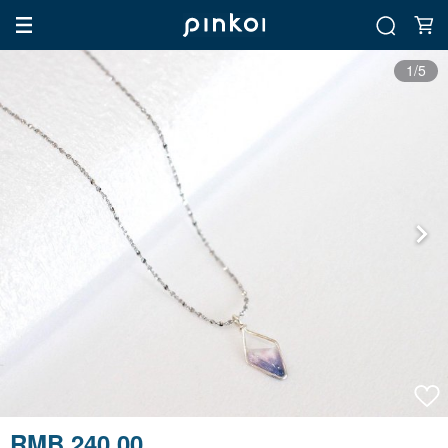
1/5
RMB 240.00