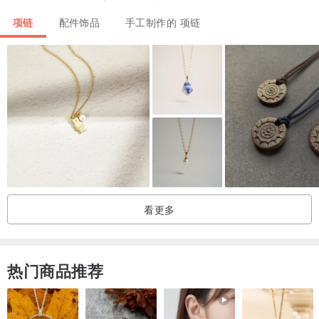
[ 基本保养 ]
项链
配件饰品
手工制作的 项链
・配戴洗澡对项链是最简单的保养方式，请尽量不要碰触香水/温泉/海
水/化学物质即可 ( 如不慎接触到，可用清水洗净擦干 )
[ 重要必读 ]
※商品接单订制
・付款后，制作为 3 -7 天。（不含假日）。
・急单请私讯告知与讨论，会尽可能帮您处理。
・项链采用新型调节珠 可自由调节链条长短 (调节方式详见下方影
片)。
・【 耳环、饰品无保固 】
看更多
瑕疵请七天内提出，超过七天依以下维修价目表酌收修缮费用
饰品属于艺术创作，请妥善保管与收纳，如有损坏依照此表格所列价
格修缮。
热门商品推荐
・【海洋系列】
外型：海洋外框是手工折出形状进行上色，每一副都会是独一无二