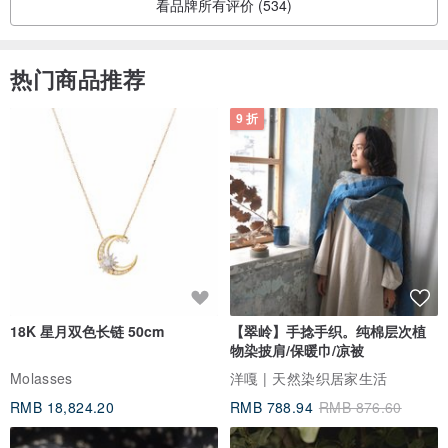
看品牌所有评价 (534)
1. 以上价目为经评估可维修之商品。
热门商品推荐
2. 非上述之状况维修依客服评估报价。
9 折
3. 评估私讯Instagram客服，请提供商品状况照片或影片
4. 很重要的一件事，如采用邮寄方式维修商品，请自付邮资。
5. 麋鹿斑斑保有最终解释之权利。
以下情形不列入瑕疵范围：
1.商品尺寸：正常误差范围正负0.5~1厘米
2.商品色差：每台设备皆因设备不同会有色差，商品皆以实物颜色为
准
18K 星月双色长链 50cm
【翠岭】手捻手织。纯棉层次植
3.极小污点：直径不超过0.3cm
物染披肩/保暖巾/凉被
4.彩绘滴釉：小杂质、滴釉不均、溢釉的问题，皆非瑕疵范围。
Molasses
洋嘎 | 天然染织居家生活
5.耳针弯曲：纯银材质较为细软，故有些许弯曲，非瑕疵范围。
RMB 18,824.20
RMB 788.94
RMB 876.60
6.轻微歪钻溢胶：镶钻不平整或凹凸、小部分残胶皆非瑕疵范围。