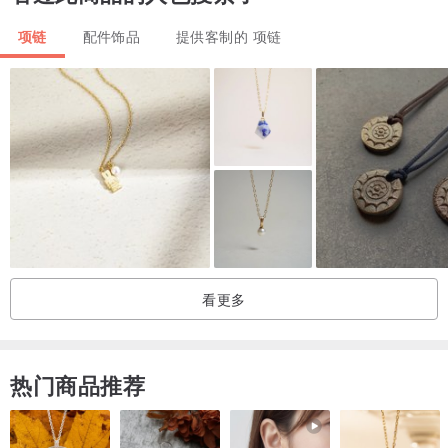
月光石｜Moonstone
项链
配件饰品
提供客制的 项链
代表爱情的宝石，散发着浪漫的光晕，是很好的定情信物，吸引爱
情，一直被认为是神赐给人类的礼物。
对智慧有益，能激发热情、改变、新的开始、结束、直觉、洞察力、
创意
给予旅行者保护
带来好运和一个快乐的家
带来和平、控制、平衡、自信、自在、内心平静、关爱
对于悲观主义、过于敏感有帮助
对睡眠、缓解生理期症状有帮助
看更多
大漆珠：12.2 mm
热门商品推荐
红宝石切面珠：2 mm
月光石水滴：8.6 x 5.8 x 3.5 mm
项链连接扣头等配件均为s925银镀金