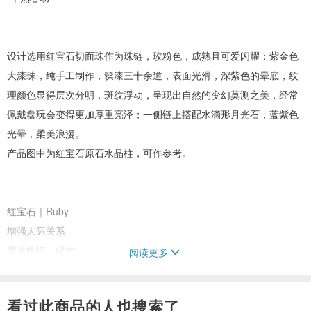
设计选用红宝石切面珠作为珠链，玫粉色，成熟且可爱闪耀；紫金色
大漆珠，纯手工制作，髹漆三十余道，表面光滑，深紫色的晕底，纹
理颜色显得层次分明，斑纹浮动，呈现出自然的变幻莫测之美，经常
佩戴盘玩会变得更加厚重亮泽；一侧链上搭配水滴形月光石，蓝紫色
光晕，柔美浪漫。
产品图中为红宝石原石水晶柱，可作参考。
红宝石｜Ruby
增强人际关系
带来热情、保护
阅读更多
对于做决策、新的开始和改变有帮助
对于做噩梦、受挫、痛苦有帮助
看过此商品的人也搜索了