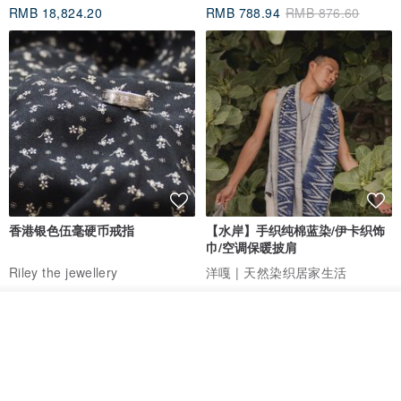
RMB 18,824.20
RMB 788.94
RMB 876.60
香港银色伍毫硬币戒指
【水岸】手织纯棉蓝染/伊卡织饰
巾/空调保暖披肩
Riley the jewellery
洋嘎 | 天然染织居家生活
RMB 396.50
RMB 729.70
放入购物车
包邮
9 折
加入收藏
了解品牌