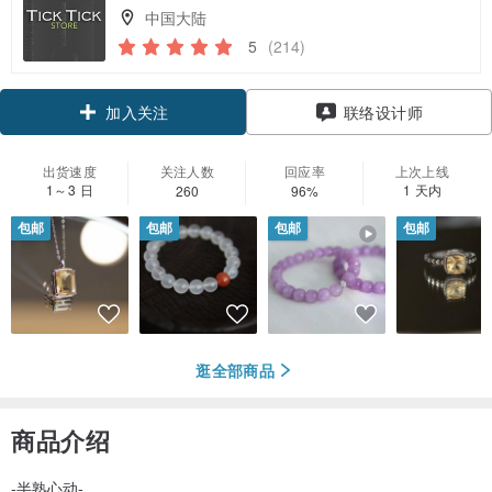
中国大陆
5
(214)
领优惠券
联络设计师
加入关注
出货速度
关注人数
回应率
上次上线
1～3 日
1 天内
260
96%
包邮
包邮
包邮
包邮
逛全部商品
商品介绍
-半熟心动-