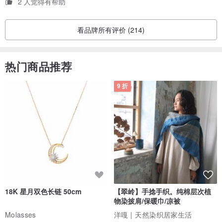
2 人觉得有帮助
看品牌所有评价 (214)
热门商品推荐
9 折
18K 星月双色长链 50cm
【翠岭】手捻手织。纯棉层次植
物染披肩/保暖巾/凉被
Molasses
洋嘎 | 天然染织居家生活