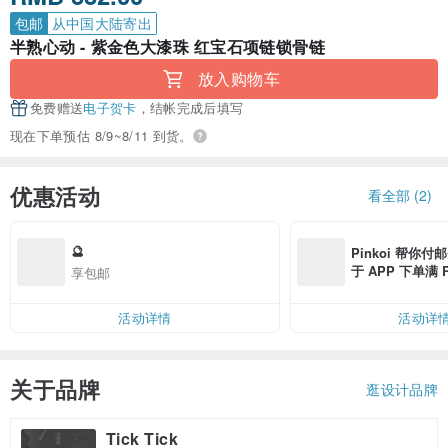
包邮
从中国大陆寄出
半熟心动 - 紫金色大漆珠 红宝石项链锁骨链
放入购物车
免费赠送
电子贺卡
，结帐完成后填写
现在下单预估 8/9~8/11 到货。
优惠活动
看全部 (2)
🔮
Pinkoi 帮你付
于 APP 下单满 
享包邮
邮费 RMB 40
活动详情
活动详
关于品牌
逛设计品牌
Tick Tick