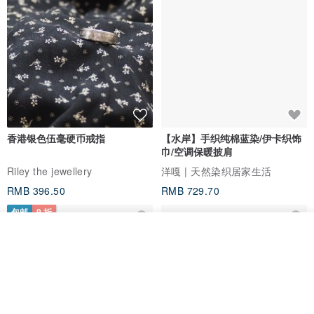
香港银色伍毫硬币戒指
【水岸】手织纯棉蓝染/伊卡织饰
巾/空调保暖披肩
Riley the jewellery
洋嘎 | 天然染织居家生活
RMB 396.50
RMB 729.70
包邮
9 折
我要排队
加入收藏
了解品牌