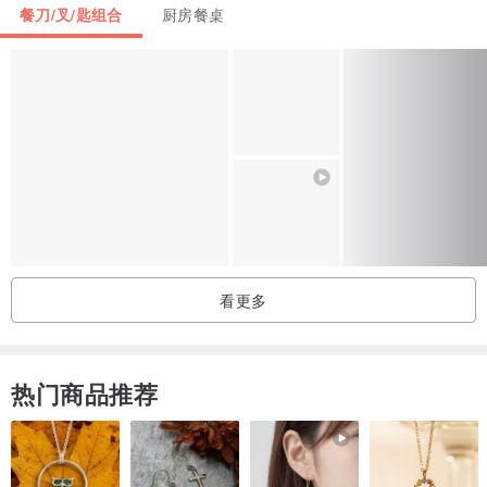
经过岁月的洗礼有些古董难免会有些微的历史痕迹和黑点，
餐刀/叉/匙组合
厨房餐桌
或小缺角，难免也不像全新品般的洁净无暇，
但这不影响本身的复古美丽，
完美主义及习惯购买全新商品的朋友们下单前请三思，
我们也期待您成为和我们一样热爱古物的美^^
有任何问题可发讯给我们喔！
尺寸：
头部长5.5，宽4.5cm
看更多
总长15cm
热门商品推荐