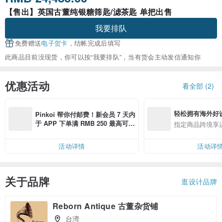
【售出】英国古董纯银糖筛匙/滤茶匙 单把出售
我要排队
免费赠送
电子贺卡
，结帐完成后填写
此商品目前没现货，你可以按“我要排队”，当有货会主动发信通知你
优惠活动
看全部 (2)
轻松拥有海外好
Pinkoi 帮你付邮费！新会员 7 天内
于 APP 下单满 RMB 250 最高可折
指定商品跨境享
邮费 RMB 40
活动详情
活动详
关于品牌
逛设计品牌
Reborn Antique 古董杂货铺
台湾