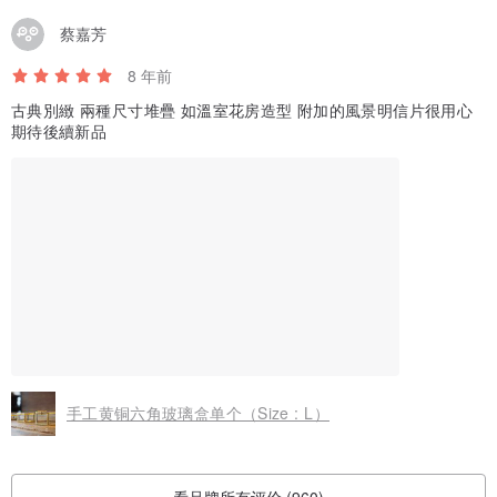
蔡嘉芳
8 年前
古典別緻 兩種尺寸堆疊 如溫室花房造型 附加的風景明信片很用心
期待後續新品
手工黄铜六角玻璃盒单个（Size : L）
看品牌所有评价 (960)