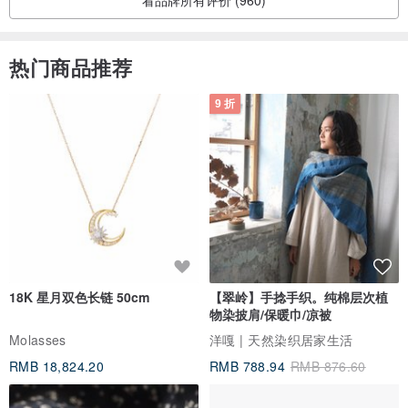
热门商品推荐
9 折
18K 星月双色长链 50cm
【翠岭】手捻手织。纯棉层次植
物染披肩/保暖巾/凉被
Molasses
洋嘎 | 天然染织居家生活
RMB 18,824.20
RMB 788.94
RMB 876.60