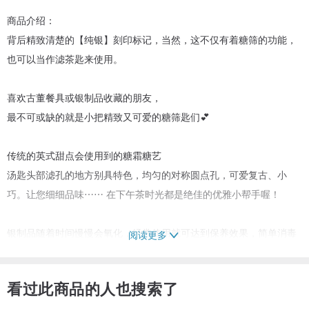
商品介绍：
背后精致清楚的【纯银】刻印标记，当然，这不仅有着糖筛的功能，
也可以当作滤茶匙来使用。
喜欢古董餐具或银制品收藏的朋友，
最不可或缺的就是小把精致又可爱的糖筛匙们💕
传统的英式甜点会使用到的糖霜糖艺
汤匙头部滤孔的地方别具特色，均匀的对称圆点孔，可爱复古、小
巧。让您细细品味⋯⋯ 在下午茶时光都是绝佳的优雅小帮手喔！
银制品随着时间慢慢会氧化，经常使用就可达到保养效果，简单消毒
阅读更多
清洗后即可使用喔！
看过此商品的人也搜索了
*本设计馆皆已欧洲古董、老件、旧物为主，