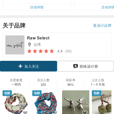
活动详情
活动详
关于品牌
逛设计品牌
Raw Select
台湾
4.9
(30)
领优惠券
联络设计师
加入关注
出货速度
关注人数
回应率
上次上线
一周内
1～3 天前
323
96%
包邮
包邮
包邮