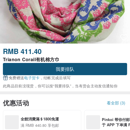
RMB 411.40
Trianon Corail有机棉方巾
我要排队
免费赠送
电子贺卡
，结帐完成后填写
此商品目前没现货，你可以按“我要排队”，当有货会主动发信通知你
优惠活动
看全部 (3)
全館消費滿＄1800免運
Pinkoi 帮你付
于 APP 下单满 
满 RMB 440.80 享包邮
邮费 RMB 40