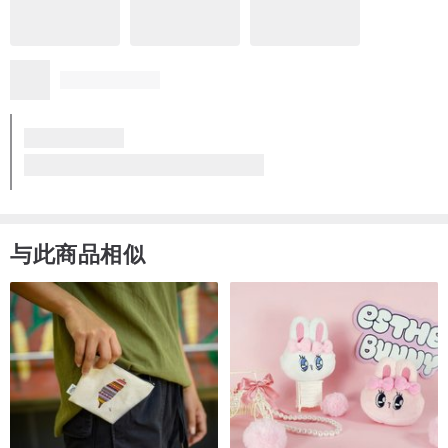
1 年前
皮質很好摸，
賣過衣服的友人說：很像高級皮衣的柔軟
空間很夠用，裝零錢也很順手
质感优异
符合期望
风格独特
想再回购
德国harolds查科拉尔长夹 橄榄/真皮/皮夹/钱包/手工制作
看品牌所有评价 (30)
与此商品相似