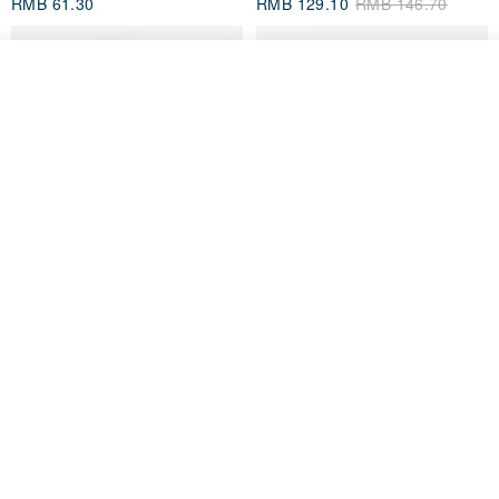
我要排队
加入收藏
了解品牌
现货凤梨旺来系列零钱包小钱包
【心实袋】Drema口金包/零钱包-
热情红
木华子 M U H U A
KOPER
RMB 61.30
RMB 129.10
RMB 146.70
刺绣吊饰/美味台湾/夜市
意大利植鞣革马卡龙圆圆零钱包
真皮 耳机收纳 生日情人节礼物