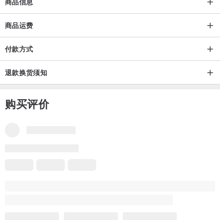
商品信息
商品运费
付款方式
退款换货须知
购买评价
部份评价不是中文-简体，需要为你自动翻译吗？
翻译成中文-简体
翻译成英语
品牌所有评价
4.9
(30)
雅*