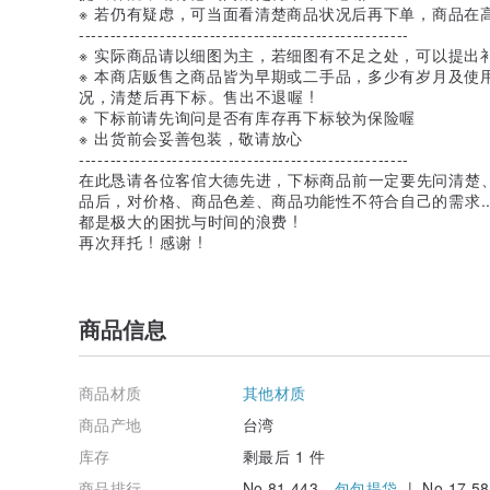
※ 若仍有疑虑，可当面看清楚商品状况后再下单，商品在
-----------------------------------------------------
※ 实际商品请以细图为主，若细图有不足之处，可以提出
※ 本商店贩售之商品皆为早期或二手品，多少有岁月及使
况，清楚后再下标。售出不退喔 !
※ 下标前请先询问是否有库存再下标较为保险喔
※ 出货前会妥善包装，敬请放心
-----------------------------------------------------
在此恳请各位客倌大德先进，下标商品前一定要先问清楚
品后，对价格、商品色差、商品功能性不符合自己的需求.
都是极大的困扰与时间的浪费 !
再次拜托 ! 感谢 !
商品信息
商品材质
其他材质
商品产地
台湾
库存
剩最后 1 件
商品排行
No.81,443 -
包包提袋
| No.17,58