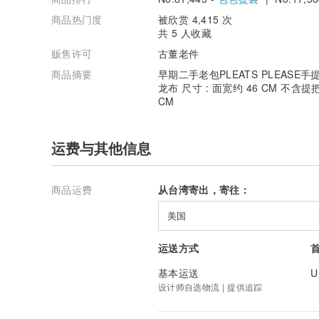
商品热门度
被欣赏 4,415 次
共 5 人收藏
贩售许可
古董老件
商品摘要
早期二手老包PLEATS PLEASE手提包*
龙布 尺寸 : 面宽约 46 CM 不含提把
CM
运费与其他信息
商品运费
从台湾寄出，寄往：
美国
运送方式
基本运送
U
设计师自选物流 | 提供追踪