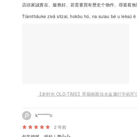
店頭家誠實在、服務好、若需要買有歷史个物件、尋遮着無
Tiàm
【老时光 OLD-TIME】早期南斯拉夫金属打字机R*
k********n
2 年前
包装细腻，很好！赞👍👍