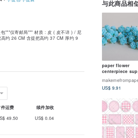
与此商品相
**仅寄邮局*** 材质 : 皮 ( 皮不详 ) / 尼
高约 26 CM 含提把高约 37 CM 厚约 9
paper flower
centerpiece sup
100 pcs. Mini ro
makemefrompap
size 0.8 cm., aq
US$ 9.91
color
首件运费
续件加收
S$ 49.50
US$ 0.04