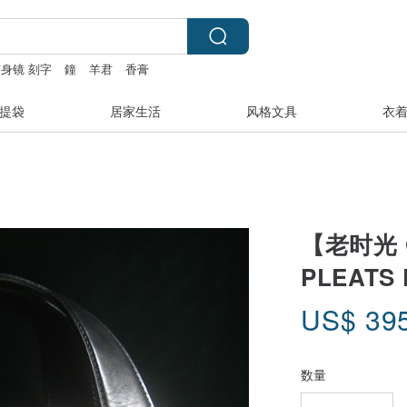
随身镜 刻字
鐘
羊君
香膏
提袋
居家生活
风格文具
衣
【老时光 
PLEATS
US$
39
数量