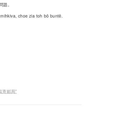
問題。
thâuke zivâ sitzai, hokbu hó, na suiau bé u leksú ê mihkiva, choe zia toh bô buntê.
仅寄邮局*