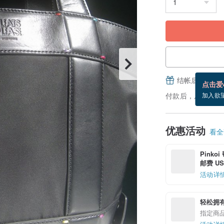
结帐后填写并
点击爱
付款后，从备货到
加入欲
优惠活动
看全部
Pinko
邮费 US$
活动详
轻松拥
指定商