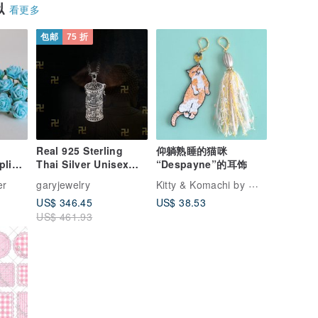
似
看更多
包邮
75 折
Real 925 Sterling
仰躺熟睡的猫咪
plies,
Thai Silver Unisex
“Despayne”的耳饰
se,
Open Gaudencio Box
Kitty & Komachi by maltamarie
er
garyjewelry
ua
Pendants without
US$ 346.45
US$ 38.53
Chains
US$ 461.93