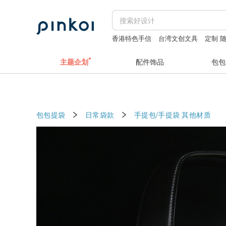
香港特色手信
台湾文创文具
定制 
定制 钥匙扣 刻字
black man
主题企划
配件饰品
包包
包包提袋
日常袋款
手提包/手提袋
其他材质