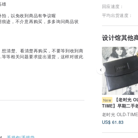
高雄
回应速度：
平均出货速度：
补拍，以免收到商品有争议喔
用痕迹，不介意再购买，多多询问商品状
设计馆其他
、想清楚、看清楚再购买，不要等到收到商
..等等相关问题要求提出退货，这样对彼此
【老时光 OL
New
TIME】早期二手
FERRE 零钱包
老时光 OLD-TIM
US$ 61.83
4 -
手提包/手提袋