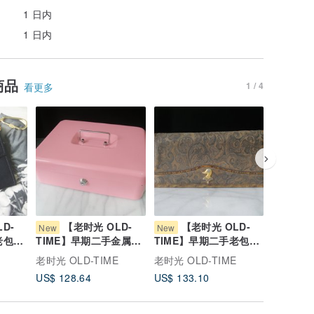
1 日内
1 日内
商品
1 / 4
看更多
D-
【老时光 OLD-
【老时光 OLD-
【
New
New
New
老包
TIME】早期二手金属粉
TIME】早期二手老包达
TIME
色实用钱箱
克公爵长皮夹#2
Dunhil
E
老时光 OLD-TIME
老时光 OLD-TIME
老时光 OL
US$ 128.64
US$ 133.10
US$ 106