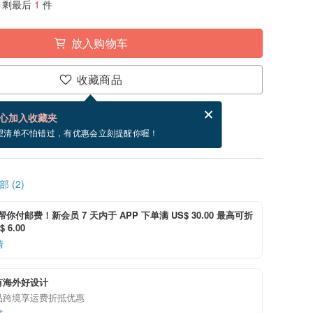
剩最后
1
件
放入购物车
收藏商品
分享，免费帮你寄送电子贺卡。
电子贺卡是什么？
心加入收藏夹
寄出商品为 2 个工作天。（不包含假日）
望清单不怕错过，有优惠会立刻提醒你喔！
 (2)
i 帮你付邮费！新会员 7 天内于 APP 下单满 US$ 30.00 最高可折
 6.00
情
有海外好设计
品跨境享运费折抵优惠