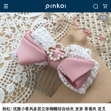
1/6
粉红/ 优雅小香风多层立体蝴蝶结自动夹 发束 香蕉夹 发叉