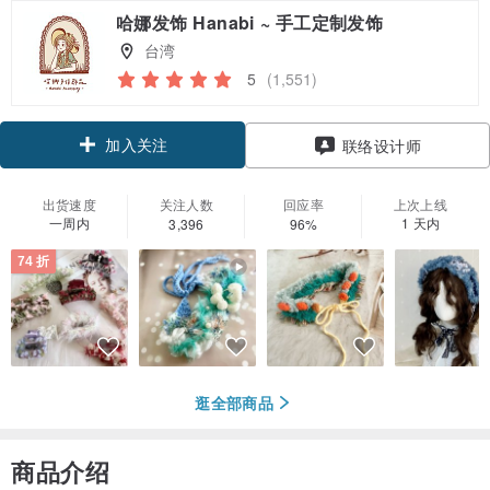
哈娜发饰 Hanabi ~ 手工定制发饰
台湾
5
(1,551)
加入关注
联络设计师
出货速度
关注人数
回应率
上次上线
一周内
1 天内
3,396
96%
74 折
逛全部商品
商品介绍