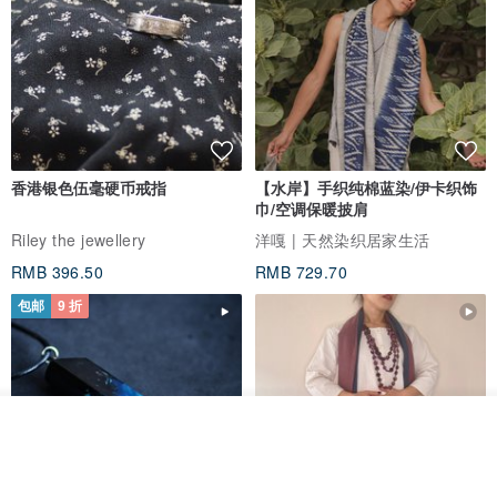
香港银色伍毫硬币戒指
【水岸】手织纯棉蓝染/伊卡织饰
巾/空调保暖披肩
Riley the jewellery
洋嘎 | 天然染织居家生活
RMB 396.50
RMB 729.70
包邮
9 折
看其他商品
了解品牌