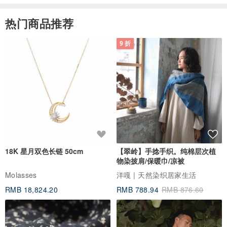
热门商品推荐
9 折
18K 星月双色长链 50cm
【翠岭】手捻手织。纯棉层次植
物染披肩/保暖巾/凉被
Molasses
洋嘎 | 天然染织居家生活
RMB 18,824.20
RMB 788.94
RMB 876.60