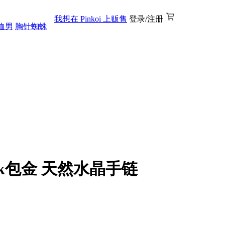
我想在 Pinkoi 上贩售
登录/注册
恤男
胸针蜘蛛
k包金 天然水晶手链