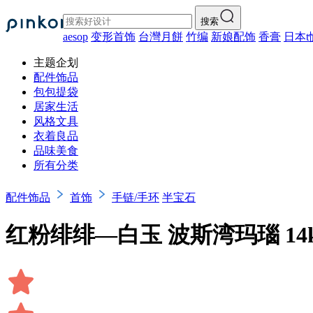
搜索
aesop
变形首饰
台灣月餅
竹编
新娘配饰
香膏
日本t
主题企划
配件饰品
包包提袋
居家生活
风格文具
衣着良品
品味美食
所有分类
配件饰品
首饰
手链/手环
半宝石
红粉绯绯—白玉 波斯湾玛瑙 14