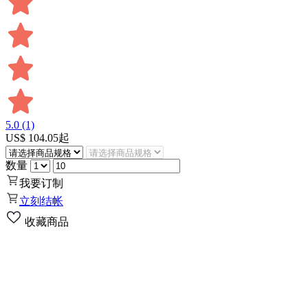
5.0
(1)
US$
104.05
起
数量
我要订制
立刻结帐
收藏商品