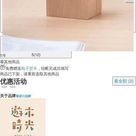
【圣诞限定】晃晃笔筒 驯鹿 / 文具收纳 / 交换礼物
5
(12)
1/6
看其他商品
免费赠送
电子贺卡
，结帐完成后填写
商品已下架，请重新选取其他商品
优惠活动
看全部 (2)
关于品牌
逛设计品牌