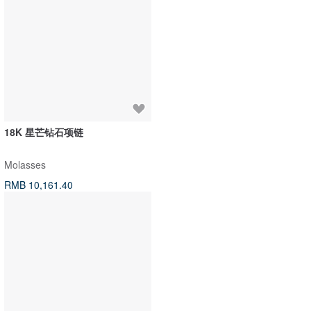
999 纯金幸运手链 轻珠宝 手链
纯净无染#140//舒柔灰麻浮凸框纹
披肩•围巾
J&L Jewelry
洋嘎 | 天然染织居家生活
RMB 4,162.50
RMB 326.16
RMB 362.40