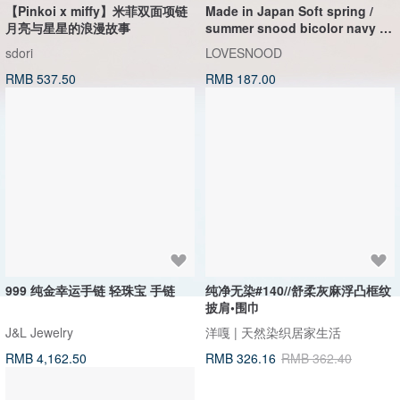
木质树脂吊坠 Aurora borealis
特卖品｜麻 wool 混纺 双色长款
Glow in the Dark
草木手染披肩 靛蓝与胭脂红
HirokoJapan Hand dyed textile MOKUSA
WoodmadeWonderwood
RMB 270.36
RMB 300.40
RMB 393.60
【Pinkoi x miffy】米菲双面项链
Made in Japan Soft spring /
月亮与星星的浪漫故事
summer snood bicolor navy x
vanilla milk
sdori
LOVESNOOD
RMB 537.50
RMB 187.00