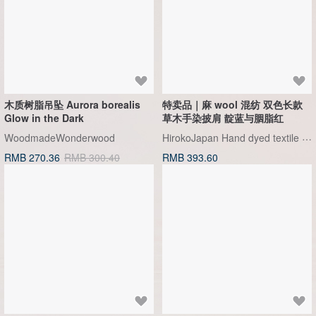
香港银色伍毫硬币戒指
【水岸】手织纯棉蓝染/伊卡织饰
巾/空调保暖披肩
Riley the jewellery
洋嘎 | 天然染织居家生活
RMB 396.50
RMB 729.70