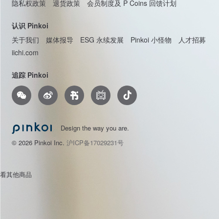
下载 Pinkoi APP
探索好设计
所有商品分类
设计志
找灵感
逛橱窗
贩售
我想在 Pinkoi 上贩售
设计馆问与答
帮助 / 政策
问与答
大宗采购
运送方式说明
通知中心
服务条款
隐私权政策
退货政策
会员制度及 P Coins 回馈计划
认识 Pinkoi
关于我们
媒体报导
ESG 永续发展
Pinkoi 小怪物
人才招募
iichi.com