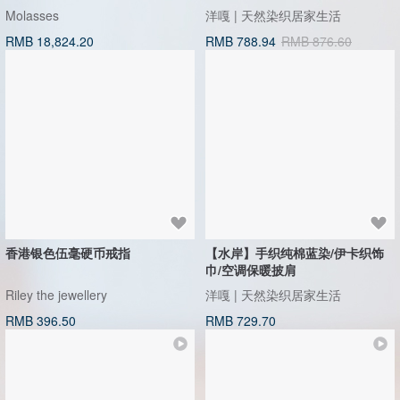
质感优异
符合期望
风格独特
运送迅速
看本商品所有评价 (12)
热门商品推荐
18K 星月双色长链 50cm
【翠岭】手捻手织。纯棉层次植物
染披肩/保暖巾/凉被
Molasses
洋嘎 | 天然染织居家生活
RMB 18,824.20
RMB 788.94
RMB 876.60