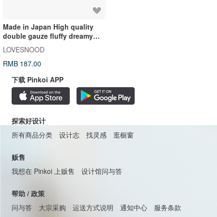
18K 星芒钻石项链
Molasses
RMB 10,161.40
Made in Japan High quality
double gauze fluffy dreamy
snood bicolor mustard yellow
LOVESNOOD
blue
RMB 187.00