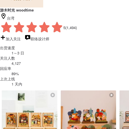
游木时光 woodtime
台湾
5
(1,494)
加入关注
联络设计师
出货速度
1～3 日
关注人数
4,127
回应率
89%
上次上线
1 天内