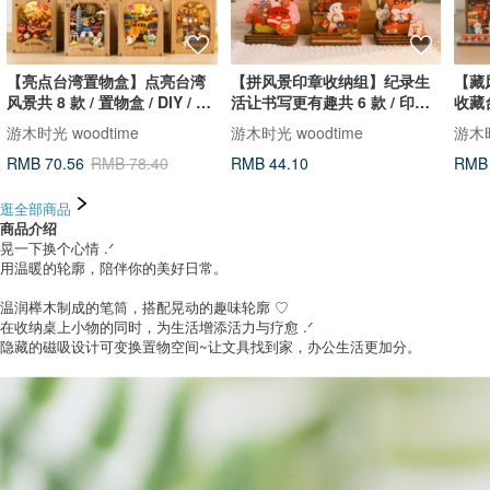
【亮点台湾置物盒】点亮台湾
【拼风景印章收纳组】纪录生
【藏
风景共 8 款 / 置物盒 / DIY / 夜
活让书写更有趣共 6 款 / 印章 /
收藏台
灯
DIY
名片
游木时光 woodtime
游木时光 woodtime
游木时
RMB 70.56
RMB 78.40
RMB 44.10
RMB 
逛全部商品
商品介绍
晃一下换个心情 .ᐟ
用温暖的轮廓，陪伴你的美好日常。
温润榉木制成的笔筒，搭配晃动的趣味轮廓 ♡
在收纳桌上小物的同时，为生活增添活力与疗愈 .ᐟ
隐藏的磁吸设计可变换置物空间~让文具找到家，办公生活更加分。