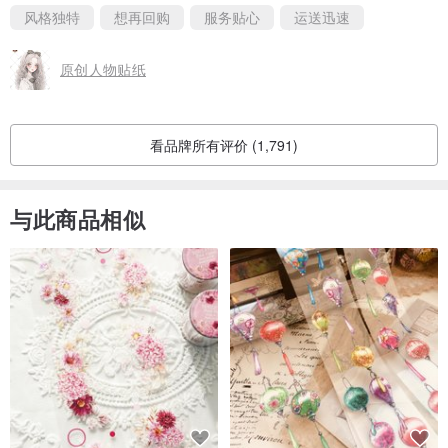
Like you so much ！
风格独特
想再回购
服务贴心
运送迅速
And i will came back soon❤️
原创人物贴纸
看品牌所有评价 (1,791)
与此商品相似