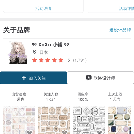
活动详情
活动详
关于品牌
逛设计品牌
୨୧ XoXo 小铺 ୨୧
日本
5
(1,791)
加入关注
联络设计师
出货速度
关注人数
回应率
上次上线
一周内
1 天内
1,024
100%