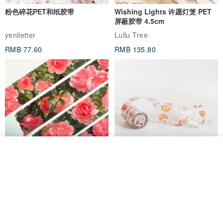
粉色碎花PET和纸胶带
Wishing Lights 许愿灯笼 PET
屏蔽胶带 4.5cm
yeniletter
Lullu Tree
RMB 77.60
RMB 135.80
放入购物车
加入收藏
了解品牌
Jardin de France 屏蔽胶带
面包屋日记 Bake Diary | PET胶
带
minuut
Hello Studio 你好工作室
RMB 39.30
RMB 78.40