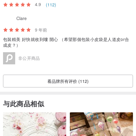
4.9
(112)
• 14k白金：AU585，刻有14k字印。4种颜色选择（银白，黄金，玫瑰
金，炫黑）
Clare
如需要不同金色请下单备注
9 年前
• 包邮送往不同国家地区，备有快快递送服务选项
包裝精美 好快就收到嘍 開心 （希望那個包裝小皮袋是人道皮or合
• 提供60天保固期
成皮？）
• 可提供礼物包装和定制化服务，请私讯与我们联络
非公开商品
■
P.S.
保证
我们只使用珍贵材质，所有贵金属，宝石，钻石等均保证为正品
看品牌所有评价 (112)
照片
商品照片颜色在不同屏幕器略有差别，与实物或有差异
订制
欢迎所有定制订单查询，高度定制化，宝石颜色组合K金颜色等
等
与此商品相似
感谢您到访我们的设计馆和支持原创手作珠宝！
如有任何想法请联系我们，可以为您做出专属独一无二的珠宝喔。