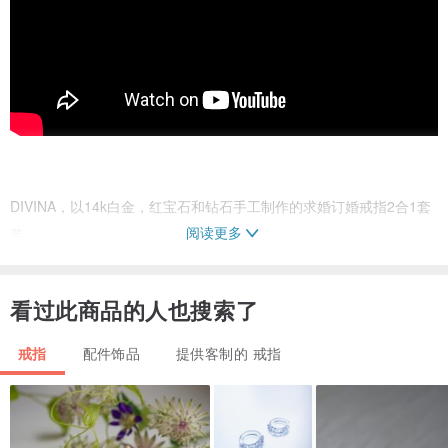
DIVINA，以14k白金，红宝石和钻石手工制作的求婚订婚戒指2合1套
阅读更多
装。
•
灵感来自斐波那契螺旋
看过此商品的人也搜索了
•
以黄金比例而设计
•
设计简约优雅
戒指
配件饰品
提供客制的 戒指
•
2合1戒指，环环紧扣
•
14k白金手工制作，备有4种金色
•
天然印度红宝石