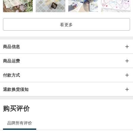
看更多
商品信息
商品运费
■
规格
付款方式
• 戒围：国际围8到17号
退款换货须知
如需要不同戒围请下单备注
• 尺寸：单石戒：H12.8mm x W12.8mm；小石戒：H18mm x
购买评价
W18mm（戒指中心位置）
• 红宝石：天然，切面镶嵌。古人相信这种珍贵的鸽红宝石拥有火的
品牌所有评价
巨大能量
• 钻石：天然，切面镶嵌。我们只采用符合道德规范且无冲突的钻石