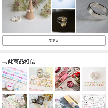
•
天然无冲突钻石
•
戒指套装可单独选购
•
手工制作木盒设计包装
•
包邮运往不同国家地区
•
免费刻字
看更多
■
设计概念
“DIVINA“，灵感来自斐波那契螺旋线的有形形式，它是一种在自然界
中发现的神秘而神圣的图案。源自“纯粹系列”的设计，是对艺术最真
与此商品相似
实形式和优雅本质的追求。
“The essence of beauty, I call love” — Elizabeth Barrett Browning