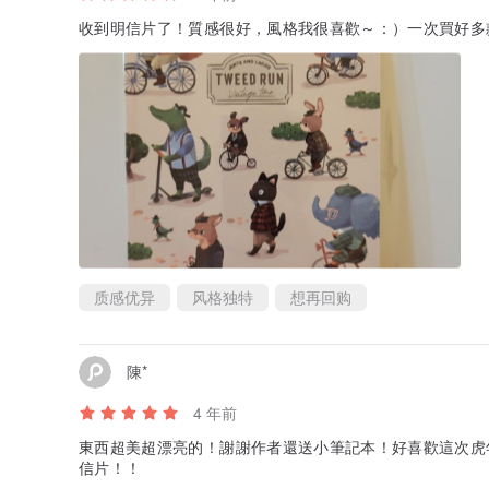
收到明信片了！質感很好，風格我很喜歡～：）一次買好多
质感优异
风格独特
想再回购
陳*
4 年前
東西超美超漂亮的！謝謝作者還送小筆記本！好喜歡這次虎
信片！！