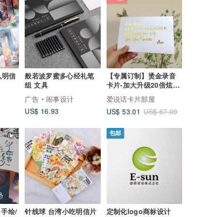
张入明信
般若波罗蜜多心经礼笔
【专属订制】烫金录音
组 文具
卡片-加大升级20倍炫彩
灯效-情人礼物 女友
广告
闹事设计
爱说话卡片部屋
US$ 16.93
US$ 53.01
US$ 67.09
包邮
 手绘/
针线球 台湾小吃明信片
定制化logo商标设计