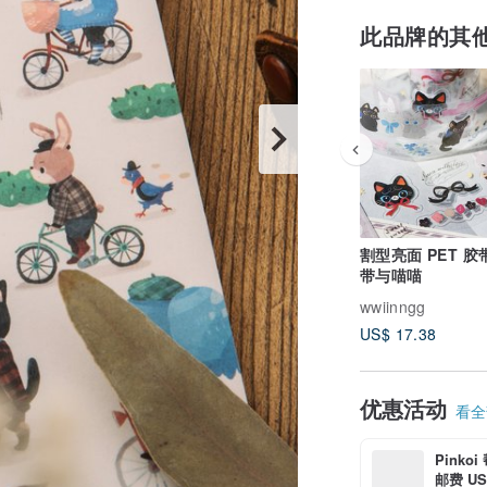
此品牌的其
割型亮面 PET 胶带
带与喵喵
wwiinngg
US$ 17.38
优惠活动
看全部
Pinko
邮费 US$