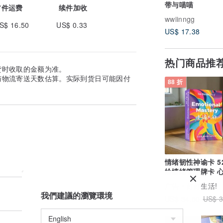
带与喵喵
首件运费
续件加收
wwiinngg
S$ 16.50
US$ 0.33
US$ 17.38
热门商品推
货时收取的金额为准。
与物流寄送天数估算。实际到货日可能因付
88 折
情绪韧性神谕卡 5
绘情绪管理牌卡 
愈・自我引导
广告
好好生活!
我們建議的瀏覽環境
US$ 34.50
US$ 3