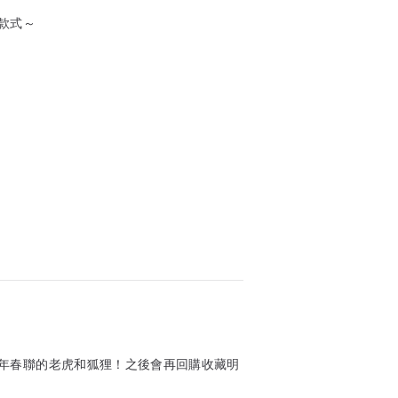
款式～
年春聯的老虎和狐狸！之後會再回購收藏明