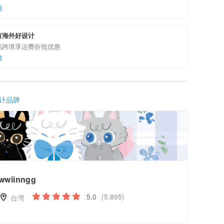
情
有海外好设计
品跨境享运费折抵优惠
情
计品牌
wwiinngg
5.0
(5,895)
台湾