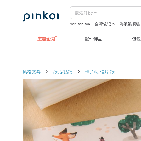
bon ton toy
台湾笔记本
海浪银项链
耳环
水晶马
主题企划
配件饰品
包包
风格文具
纸品/贴纸
卡片/明信片
纸