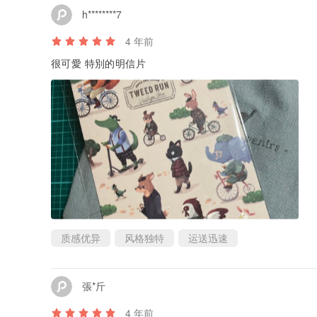
h********7
4 年前
很可愛 特別的明信片
质感优异
风格独特
运送迅速
張*斤
4 年前