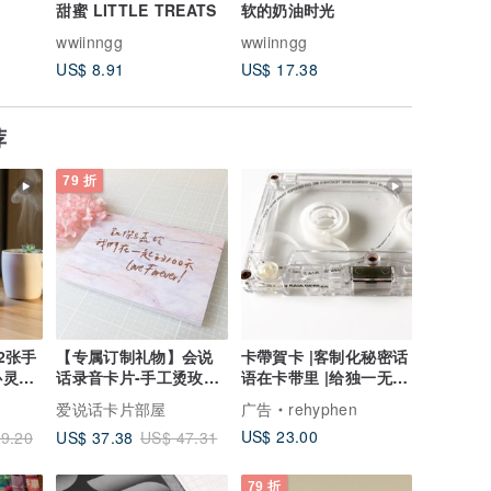
甜蜜 LITTLE TREATS
软的奶油时光
含离型纸)
wwiinngg
wwiinngg
wwiinng
US$ 8.91
US$ 17.38
US$ 23.
荐
79 折
2张手
【专属订制礼物】会说
卡帶賀卡 |客制化秘密话
心灵疗
话录音卡片-手工烫玫瑰
语在卡带里 |给独一无二
金 男女友 七夕 纪念
你的閨蜜生日賀卡
爱说话卡片部屋
广告
rehyphen
US$ 23.00
US$ 37.38
9.20
US$ 47.31
79 折