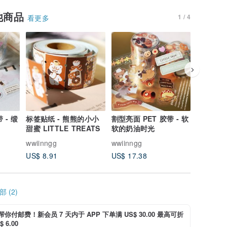
他商品
1 / 4
看更多
 - 缎
标签贴纸 - 熊熊的小小
割型亮面 PET 胶带 - 软
割型亮面
甜蜜 LITTLE TREATS
软的奶油时光
含离型纸)
wwiinngg
wwiinngg
wwiinng
US$ 8.91
US$ 17.38
US$ 23.
 (2)
i 帮你付邮费！新会员 7 天内于 APP 下单满 US$ 30.00 最高可折
 6.00