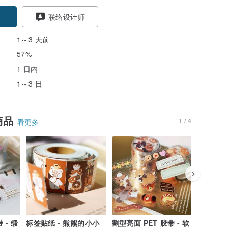
联络设计师
1～3 天前
57%
1 日内
1～3 日
商品
1 / 4
看更多
 - 缎
标签贴纸 - 熊熊的小小
割型亮面 PET 胶带 - 软
割型亮面