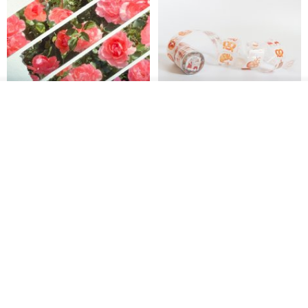
我要订制
加入收藏
了解品牌
Jardin de France 屏蔽胶带
面包屋日记 Bake Diary | PET胶
带
minuut
Hello Studio 你好工作室
RMB 39.30
RMB 78.40