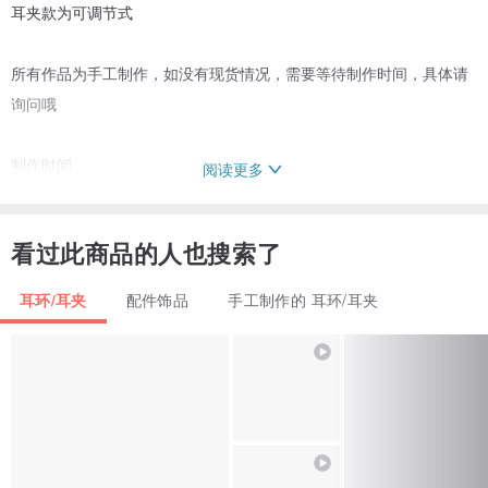
耳夹款为可调节式
所有作品为手工制作，如没有现货情况，需要等待制作时间，具体请
询问哦
制作时间
阅读更多
3至5个工作日，具体时间请询问设计师哦~
看过此商品的人也搜索了
邮费
不同地区邮寄费用不同，请咨询店主哦~
耳环/耳夹
配件饰品
手工制作的 耳环/耳夹
产地/制造方式
中国大陆 北京 / 店主亲自原创缝制