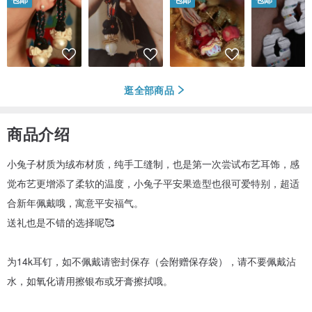
逛全部商品
商品介绍
小兔子材质为绒布材质，纯手工缝制，也是第一次尝试布艺耳饰，感
觉布艺更增添了柔软的温度，小兔子平安果造型也很可爱特别，超适
合新年佩戴哦，寓意平安福气。
送礼也是不错的选择呢🥰
为14k耳钉，如不佩戴请密封保存（会附赠保存袋），请不要佩戴沾
水，如氧化请用擦银布或牙膏擦拭哦。