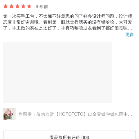
9 年前
第一次买手工包，不太懂不好意思的问了好多设计师问题，设计师
态度非常好谢谢哦。看到第一眼就觉得我买的没有错哈哈，太可爱
了，手工做的实在是太好了，手真巧嘻嘻朋友看到了都好羡慕呢，
谢谢呀，下次还会回购哒，送上晒图
更多
售罄啦！仅供欣赏【HOPOTOTO】口金零钱包钱包雨中小屋印花拼接双面手缝金珠手作
看品牌所有评价 (83)