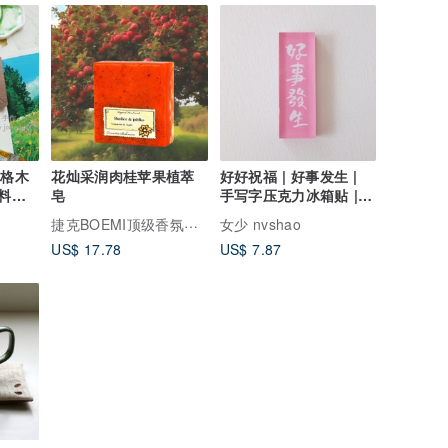
5格木
花灿采润肉桂苹果植萃
好好祝福 | 好事发生 |
料盒 |
皂
手写字压克力冰箱贴 |
磁石
捷克BOEMI顶级香氛沐浴 台湾总代理
女少 nvshao
US$ 17.78
US$ 7.87