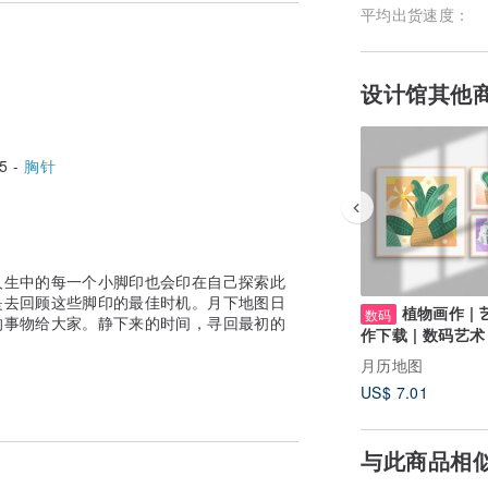
平均出货速度：
设计馆其他
5 -
胸针
人生中的每一个小脚印也会印在自己探索此
是去回顾这些脚印的最佳时机。月下地图日
植物画作 |
数码
的事物给大家。静下来的时间，寻回最初的
作下载 | 数码艺术 
时下载
月历地图
US$ 7.01
与此商品相