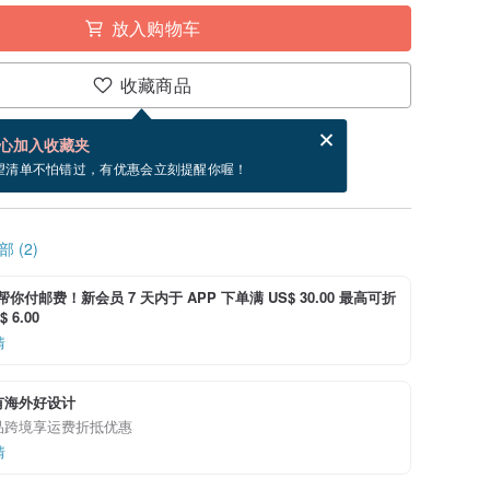
放入购物车
收藏商品
分享，免费帮你寄送电子贺卡。
电子贺卡是什么？
心加入收藏夹
寄出商品为 3 个工作天。（不包含假日）
望清单不怕错过，有优惠会立刻提醒你喔！
 (2)
i 帮你付邮费！新会员 7 天内于 APP 下单满 US$ 30.00 最高可折
 6.00
情
有海外好设计
品跨境享运费折抵优惠
情