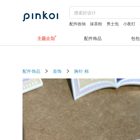
配件收纳
抹茶粉
男士包
小夜灯
主题企划
配件饰品
包包
配件饰品
首饰
胸针
棉