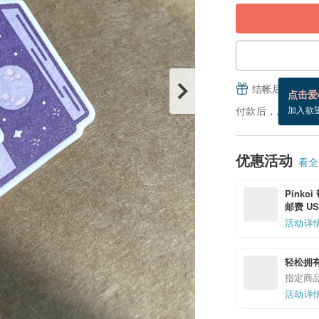
结帐后填写并
点击爱
付款后，从备货到
加入欲
优惠活动
看全部
Pinko
邮费 US$
活动详
轻松拥
指定商
活动详