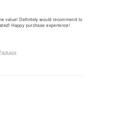
the value! Definitely would recommend to
eciated! Happy purchase experience!
ackage