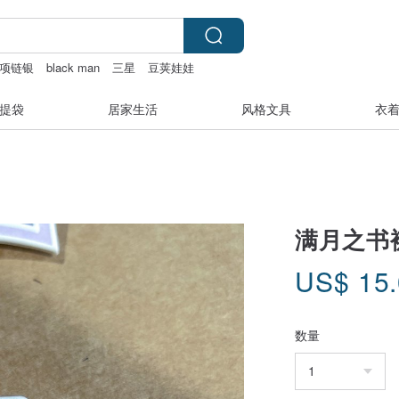
项链银
black man
三星
豆荚娃娃
提袋
居家生活
风格文具
衣
满月之书襟章
US$
15
数量