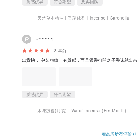
质感优异
符合期望
想再回购
天然草本精油 | 香茅线香 | Incense | Citronella
R*********i
3 年前
出貨快， 包裝精緻，有質感，而且很香打開盒子香味就出
质感优异
符合期望
水味线香(月装) | Water Incense (Per Month)
看品牌所有评价 (1