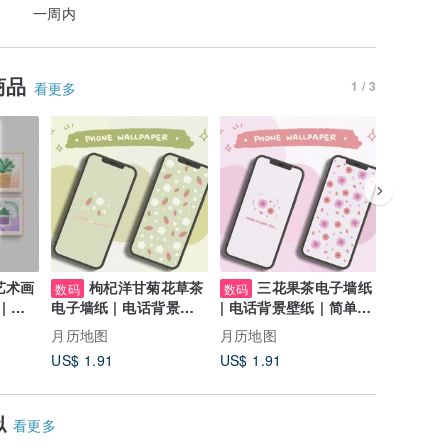
一周内
商品
1 / 3
看更多
 艺术画
枸杞洋甘菊花草茶
三花果茶电子墙纸
蜜
数码
数码
数码
| 即
电子墙纸 | 电话背景壁
| 电话背景壁纸 | 简单壁
电子墙纸 
纸 | 简单壁纸下载
纸下载 | 即时下载
纸 | 简
月历地图
月历地图
月历地图
US$ 1.91
US$ 1.91
US$ 1.9
似
看更多