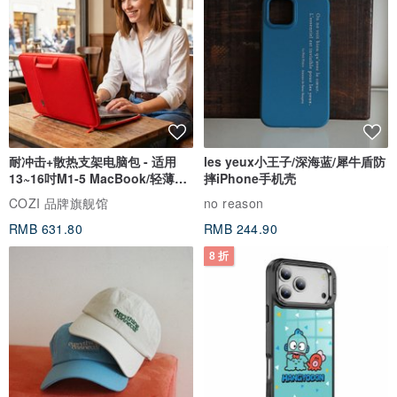
耐冲击+散热支架电脑包 - 适用
les yeux小王子/深海蓝/犀牛盾防
13~16吋M1-5 MacBook/轻薄笔
摔iPhone手机壳
电
COZI 品牌旗舰馆
no reason
RMB 631.80
RMB 244.90
8 折