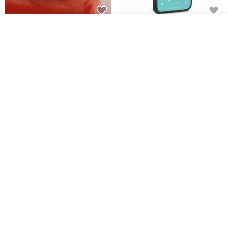
everything connects 防泼水帽
三丽鸥 iPhone 全系列 防摔合金
看其他商品
框隐形立架手机壳 - 人鱼汉顿
了解品牌
no reason
apbs 雅品仕 | 水晶彩钻手机壳
RMB 232.70
RMB 270.32
RMB 337.90
HERE AND THERE. 犀牛盾
la essence 台湾精品 LE-
clear 透明手机壳
9805XLSP 6-7 寸大手机包 防震
耐磨可水洗
no reason
la essence
RMB 313.50
RMB 240.00