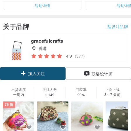
活动详情
活动详
关于品牌
逛设计品牌
gracefulcrafts
香港
4.9
(377)
加入关注
联络设计师
出货速度
关注人数
回应率
上次上线
一周内
3～7 天前
1,149
99%
75 折