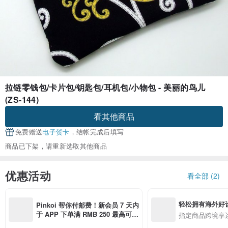
拉链零钱包/卡片包/钥匙包/耳机包/小物包 - 美丽的鸟儿
(ZS-144)
看其他商品
免费赠送
电子贺卡
，结帐完成后填写
商品已下架，请重新选取其他商品
优惠活动
看全部 (2)
轻松拥有海外好
Pinkoi 帮你付邮费！新会员 7 天内
于 APP 下单满 RMB 250 最高可折
指定商品跨境享
邮费 RMB 40