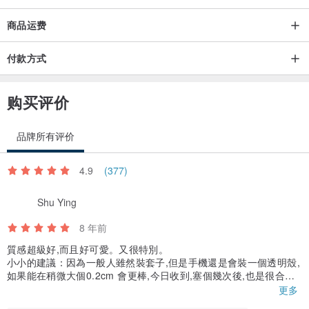
商品运费
付款方式
购买评价
品牌所有评价
4.9
(377)
Shu Ying
8 年前
質感超級好,而且好可愛。又很特別。
小小的建議：因為一般人雖然裝套子,但是手機還是會裝一個透明殼,
如果能在稍微大個0.2cm 會更棒,今日收到,塞個幾次後,也是很合很o
k的.
更多
謝謝設計師,一定會再回購的.感謝.