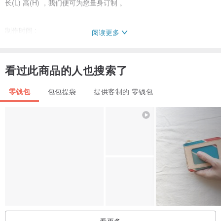
长(L) 高(H) ，我们便可为您量身订制 。
制作时间 :
阅读更多
需 4-5 个工作天(不包括假日)，完成后于两天内发货。
看过此商品的人也搜索了
产地/制造方式
香港/手工制作
零钱包
包包提袋
提供客制的 零钱包