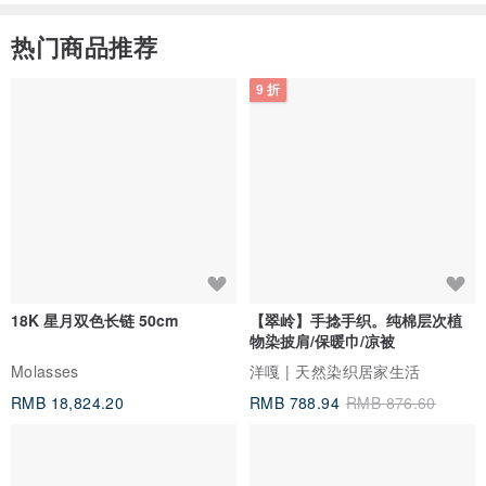
热门商品推荐
9 折
18K 星月双色长链 50cm
【翠岭】手捻手织。纯棉层次植
物染披肩/保暖巾/凉被
Molasses
洋嘎 | 天然染织居家生活
RMB 18,824.20
RMB 788.94
RMB 876.60