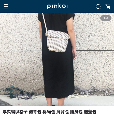
1/4
厚实编织格子 侧背包 棉绳包 肩背包 随身包 翻盖包