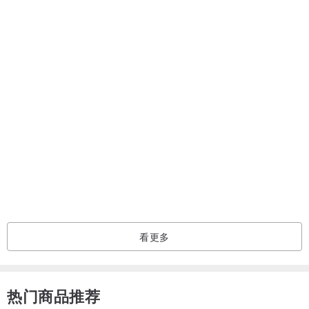
x 建议拿白纸画下尺寸，并确认包包尺寸是否合适，订制款无法退换
货。
x 接受订制尺寸，但需先来信询问。
x 可送礼包装(
www.pinkoi.com/product/1aP3asG5?cat...
看更多
热门商品推荐