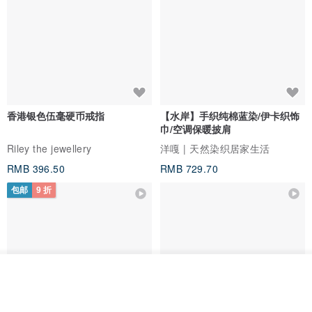
香港银色伍毫硬币戒指
【水岸】手织纯棉蓝染/伊卡织饰
巾/空调保暖披肩
Riley the jewellery
洋嘎 | 天然染织居家生活
RMB 396.50
RMB 729.70
包邮
9 折
看其他商品
了解品牌