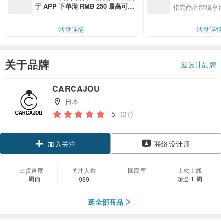
于 APP 下单满 RMB 250 最高可折
指定商品跨境享
邮费 RMB 40
活动详情
活动详
关于品牌
逛设计品牌
CARCAJOU
日本
5
(37)
领优惠券
联络设计师
加入关注
出货速度
关注人数
回应率
上次上线
一周内
超过 1 周
939
-
逛全部商品