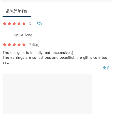
品牌所有评价
5
(37)
Sylvia Tong
7 年前
The designer is friendly and responsive ;)
The earrings are so lustrous and beautiful, the gift is cute too
??
Highly recommended
更多