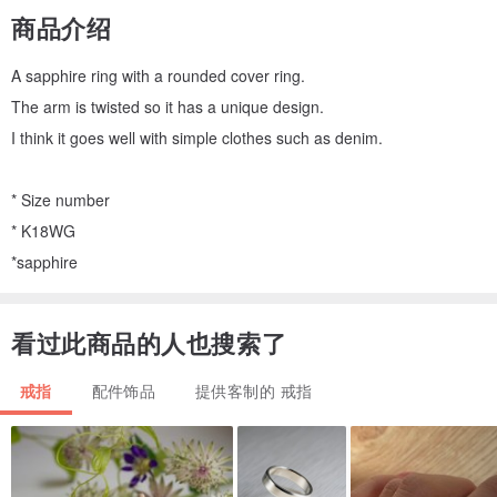
商品介绍
A sapphire ring with a rounded cover ring.
The arm is twisted so it has a unique design.
I think it goes well with simple clothes such as denim.
* Size number
* K18WG
*sapphire
看过此商品的人也搜索了
戒指
配件饰品
提供客制的 戒指