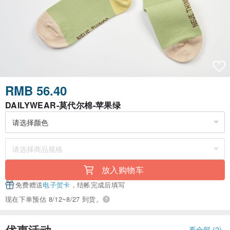
RMB 56.40
DAILYWEAR-莫代尔棉-苹果绿
放入购物车
免费赠送
电子贺卡
，结帐完成后填写
现在下单预估 8/12~8/27 到货。
优惠活动
看全部 (2)