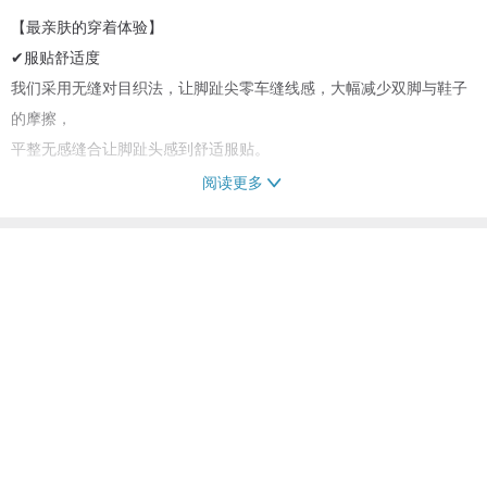
【最亲肤的穿着体验】
✔服贴舒适度
我们采用无缝对目织法，让脚趾尖零车缝线感，大幅减少双脚与鞋子
的摩擦，
平整无感缝合让脚趾头感到舒适服贴。
阅读更多
✔合脚不咬脚
我们设计S、Ｍ、L三种尺寸提供作选择，可选择贴近自己脚板长度的
尺寸，
尺寸对了，脚自然舒适。
✔不会松垮
后跟处理织法技术，给予脚跟最高的服贴度，
贴合脚的形状让脚的包覆度和稳定度更加提升，后脚跟再也不会走一
走就滑掉。