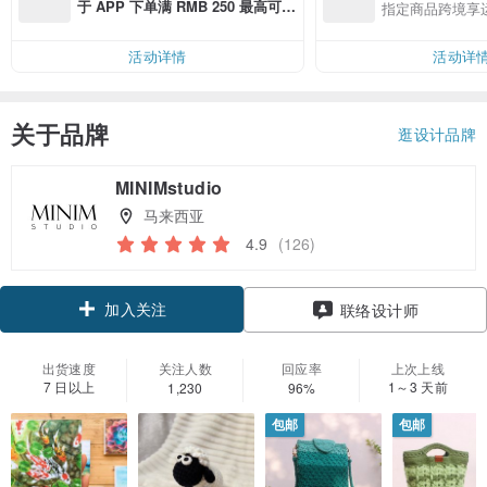
于 APP 下单满 RMB 250 最高可折
指定商品跨境享
邮费 RMB 40
活动详情
活动详
关于品牌
逛设计品牌
MINIMstudio
马来西亚
4.9
(126)
加入关注
联络设计师
出货速度
关注人数
回应率
上次上线
7 日以上
1～3 天前
1,230
96%
包邮
包邮