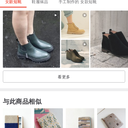
女款短靴
鞋履袜品
手工制作的 女款短靴
\\面料 头层牛油皮
\\内里 头层豚皮
\\垫脚 头层牛皮
\\鞋跟高 约6厘米
\\版型正常 楦头偏小
高脚背或宽脚板 建议选大一号更舒适
______________________________________
尺寸库存每日更新
请先来信询问尺寸库存
看更多
提供实际脚长及宽可以给您更正确的尺寸建议
!!!!新鞋前一周请短时间短程穿着 比如说穿去买豆花或是在室内行走
与此商品相似
待体温让皮革软化合脚型后再穿出去吓趴哦
!皮革遇水请记得自然阴干 如吹风扇或是放置阴凉通风处 避免日晒或
高温热风吹拂
!提醒鞋类制品请定期穿着使用 如长时间静置可能加速黏着胶剂氧化导