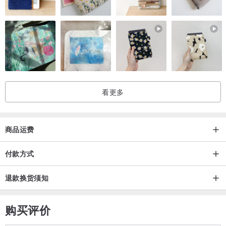
致大底脱落现象
!愈自然的皮革愈会有小疙瘩是正常现象
!鞋面皮革如果有不均匀色块 是我们喜欢仿旧复古效果特地请师傅手工
擦色 也是很正常的
==================================
画儿的鞋子都是自己打版设计的
看更多
里外皆使用舒适透气的皮革
每个系列坚持极少量(十~二十双)
不用担心到处撞鞋
商品运费
真心推荐给喜爱与众不同的你们
付款方式
由于每个鞋版不同
退款换货须知
尺寸也稍有差异
请先来信询问尺寸
购买评价
我们也会针对您的脚型给予尺寸建议