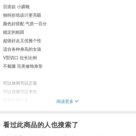
百搭款 小踝靴
独特折纸设计更亮眼
颜色好搭配 气质一百分
稳定的粗跟
超级好走又优雅个性
适合各种身高的女孩
V型切口 拉长比例
不截腿 完美修饰身形
可以休闲可以正装
可以优雅可以率性
搭裤装帅气逼人
阅读更多
搭裙装质感绝佳
看过此商品的人也搜索了
\\画儿鞋子 限量发行 售完绝版\\