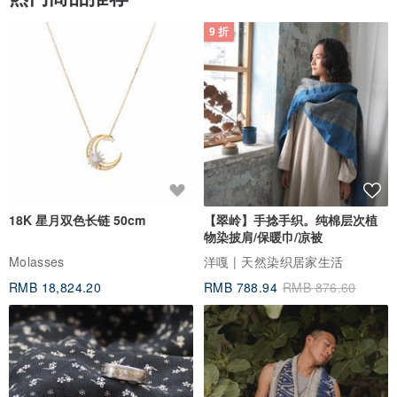
9 折
18K 星月双色长链 50cm
【翠岭】手捻手织。纯棉层次植
物染披肩/保暖巾/凉被
Molasses
洋嘎 | 天然染织居家生活
RMB 18,824.20
RMB 788.94
RMB 876.60