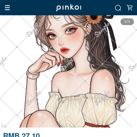
1/1
RMB 27.10