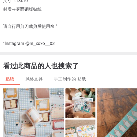
尺寸→13x10
材质→雾面铜版贴纸
请自行用剪刀裁剪后使用🌼.*
*Instagram @m_xoxo__02
看过此商品的人也搜索了
贴纸
风格文具
手工制作的 贴纸