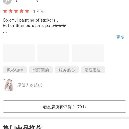
s*************8
1 年前
Colorful painting of stickers，
Better than ours anticipate❤️❤️❤️
If we use those stickers we will hashtag you😀and share you to
更多
o,
And thanks for the gift stickers, we like it!
Thanks for your kindly reply.
Like you so much ！
风格独特
想再回购
服务贴心
运送迅速
And i will came back soon❤️
原创人物贴纸
看品牌所有评价 (1,791)
热门商品推荐