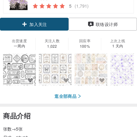
5
(1,791)
加入关注
联络设计师
出货速度
关注人数
回应率
上次上线
一周内
1 天内
1,022
100%
逛全部商品
商品介绍
张数→5张