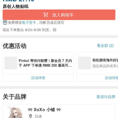
原创人物贴纸
放入购物车
免费赠送
电子贺卡
，结帐完成后填写
现在下单预估 8/22~8/26 到货。
优惠活动
看全部 (2)
轻松拥有海外好
Pinkoi 帮你付邮费！新会员 7 天内
于 APP 下单满 RMB 250 最高可折
指定商品跨境享
邮费 RMB 40
活动详情
活动详
关于品牌
逛设计品牌
୨୧ XoXo 小铺 ୨୧
日本