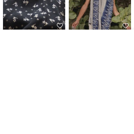
香港银色伍毫硬币戒指
【水岸】手织纯棉蓝染/伊卡织饰
放入购物车
巾/空调保暖披肩
加入收藏
了解品牌
Riley the jewellery
洋嘎 | 天然染织居家生活
RMB 396.50
RMB 729.70
包邮
9 折
木质树脂吊坠 Aurora borealis
特卖品｜麻 wool 混纺 双色长款