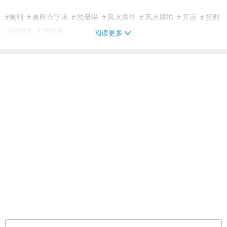
#奥刚 ＃奥刚金字塔 ＃能量塔 ＃风水摆件 ＃风水摆饰 ＃开运 ＃招财
＃招桃花 ＃求姻缘
阅读更多
＃开幕礼品 ＃生日礼物 ＃毕业礼物 ＃乔迁礼品
☆奥刚Orgonite通常是由水晶、矿石、金属所组成，是用来净化环境
的能量场，越大型的奥刚适用范围越大，可以放在比较大的商用空间
或放在结帐柜台当成艺术摆饰(开幕礼品)，中小型的可以放在房间或
办公桌也可以随身携带，圆盘型的可以当杯垫，净化水质。有关奥刚
的功能可以自行搜索。
☆仙女星工作室的产品是由两位艺术家手工设计与制作，除了一般的
金属材料，我们会放一些特殊的五金材料去作排列与搭配，希望可以
设计出独一无二与众不同的艺术作品，让买家可以拥有一份欣赏艺术
品的好心情。
★搜藏与保养注意事项: