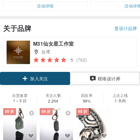
活动详情
活动详
关于品牌
逛设计品牌
M31仙女星工作室
台湾
5
(762)
领优惠券
联络设计师
加入关注
出货速度
关注人数
回应率
上次上线
1～3 日
1 天内
2,204
99%
88 折
88 折
88 折