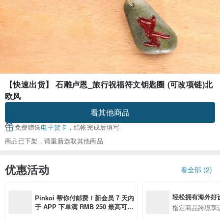
【快速出货】 石雕卢恩_旅行祝福符文钥匙圈 (可改项链)北
欧风
看其他商品
免费赠送
电子贺卡
，结帐完成后填写
商品已下架，请重新选取其他商品
优惠活动
看全部 (2)
轻松拥有海外好
Pinkoi 帮你付邮费！新会员 7 天内
于 APP 下单满 RMB 250 最高可折
指定商品跨境享
邮费 RMB 40