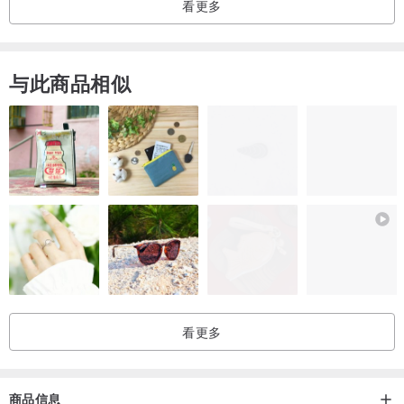
如有灰尘请用干布擦拭，或用水冲洗后干布擦干。请不要放在阳光直
看更多
射处以免加快变黄喔。
★现货商品1-2天会尽快寄出，定制商品请耐心等待3-7天喔，手工制
与此商品相似
作需要不疾不徐才有完美的作品，有急用可以挑选现货商品喔。
★每一件作品都是艺术家手工制作，所以会有手作感，也许没有那么
完美(可能会有不可避免的微小气泡之类的痕迹)但因为每件都是诚心
制作，独一无二的精致作品，非常适合送礼或是自藏。
★订制可以先聊聊询问沟通，由于纯手工制作，即使订作不可能一模
一样喔，会有微小差异，如果原材料缺货，会用相近材料取代，但会
尽力做到近似款，如果差异很大会事先告知。
看更多
商品信息