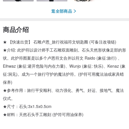
逛全部商品
商品介绍
★ 【快速出货】 石雕卢恩_旅行祝福符文钥匙圈 (可备注改项链)
★介绍: 此护符以设计师手工石雕双面雕刻。石头天然形状像足部的形
状。此护符图案是以多个卢恩符文合并以符文 Raido (象征:旅行) 、
Eihwaz (象征:避开危险与内在力量)、Wunjo (象征: 快乐)、Kenaz (象
征:洞见)。成为一个旅行守护的魔法护符。(护符可用魔法油或家具蜡
保养)
★参考作用：旅行平安顺利、动力强化、勇气、好运、接地气、魔法
仪式。
★尺寸：石头:3x1.5x0.5cm
★材料：天然石头手工雕刻 (护符可用油保养)