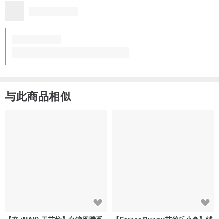
与此商品相似
【奈 (NAY) 工艺坊】台湾图腾系
【Esther Bunny艾丝乐小兔】绒