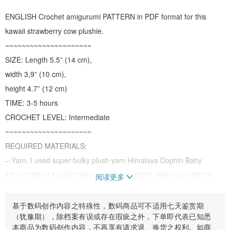
ENGLISH Crochet amigurumi PATTERN in PDF format for this
kawaii strawberry cow plushie.
~~~~~~~~~~~~~~~~~~~~~
SIZE: Length 5.5” (14 cm),
width 3,9” (10 cm),
height 4.7” (12 cm)
TIME: 3-5 hours
CROCHET LEVEL: Intermediate
~~~~~~~~~~~~~~~~~~~~~
REQUIRED MATERIALS:
– Yarn. I used super bulky plush yarn Himalaya Dophin Baby
120m/100g (131yds/100g): white color 80301, pink color 80319,
阅读更多
beige color for horns 80317;
Also you’ll need some fine Iris cotton yarn for muzzle (or Yarnart
基于数码创作内容之特殊性，数码商品可不适用七天鉴赏期
（犹豫期），除档案有误或存在瑕疵之外，下单即代表已知悉
Begonia black color 0999);
本商品为数码创作内容，不再享有请求退、换货之权利。如商