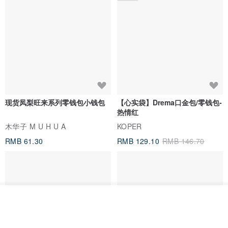
现货凤梨旺来系列零钱包小钱包
【心实袋】Drema口金包/零钱包-
热情红
木华子 M U H U A
KOPER
RMB 61.30
RMB 129.10
RMB 146.70
看其他商品
了解品牌