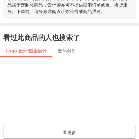
White cotton yarn for tightening and sewing the legs;
品属于定制化商品，设计师亦可不提供取消订单或退、换货服
– 4.5 mm (H-7 US) crochet hook;
务。下单前，请务必详阅设计馆公告或商品描述。
– 3 mm (D/3 US) crochet hook for the horns;
– 2 black safety amigurumi eyes 16 mm (0.63 inch);
看过此商品的人也搜索了
– Stuffing;
– Big and small yarn needle, scissors.
Logo 设计/图案设计
数码创作
~~~~~~~~~~~~~~~~~~~~~
NOTE:
Does not contain crochet lessons. Basic crocheting skills are
required.
看更多