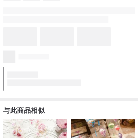
小狐狸
9 年前
謝謝Dino設計師從一開始耐心地來來回回信件溝通, 以及連夜趕工幫
忙在deadline前完成這麼棒的卡片作品!
手工 + 客製化的卡片, 除了獨特這兩個字, 實在想不出用什麼詞來形
更多
容了! 收到成品實在太滿意太開心了!
( 6款供选择 ) 手工卷纸卡片 _ 圣诞树 - GHIJKL款