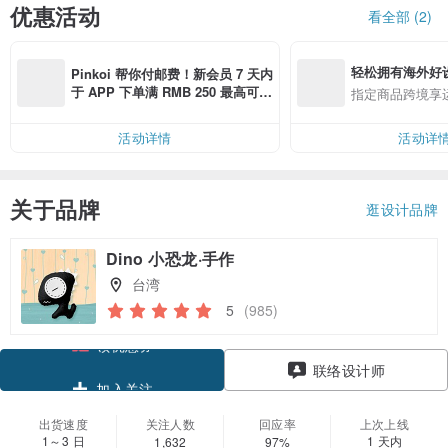
优惠活动
看全部 (2)
轻松拥有海外好
Pinkoi 帮你付邮费！新会员 7 天内
于 APP 下单满 RMB 250 最高可折
指定商品跨境享
邮费 RMB 40
活动详情
活动详
关于品牌
逛设计品牌
Dino 小恐龙·手作
台湾
5
(985)
领优惠券
联络设计师
加入关注
出货速度
关注人数
回应率
上次上线
1～3 日
1 天内
1,632
97%