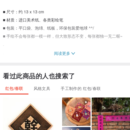
■ 尺寸：约 13 x 13 cm
■ 材质：进口美术纸、各类彩绘笔
■ 包装：平口袋、泡绵、纸板，环保包装爱地球 ^^/
■ 手绘不会每张都一模一样，但大致形态不变，每张都独一无二喔~
.
.
阅读更多
.
.
看过此商品的人也搜索了
.
.
红包/春联
风格文具
手工制作的 红包/春联
.
.
.
.
.