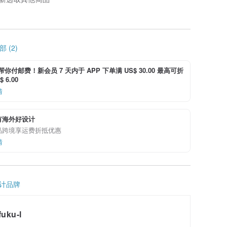
 (2)
i 帮你付邮费！新会员 7 天内于 APP 下单满 US$ 30.00 最高可折
 6.00
情
有海外好设计
品跨境享运费折抵优惠
情
计品牌
fuku-l