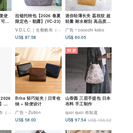
复使
拉链托特包【2026 春夏
迷你轻薄长夹 荔枝纹 超
 可持
限定色・朝露】(VC-23)
轻量 耐水耐刮 高品质
，环
日本制 人工皮革
V.D.L.C.｜仓敷帆布（こまのぐ）
广告
cocochi kobo
US$ 87.58
US$ 80.05
92 折
2026
Brita 轻巧短夹 | 日常收
山香圆 三层手提包 日本
】
纳 × 轻便设计
布料 手工制作
V.D.L.C.｜仓敷帆布（こまのぐ）
广告
Zolton
quoi quoi 布知道
US$ 58.00
US$ 97.54
US$ 106.02