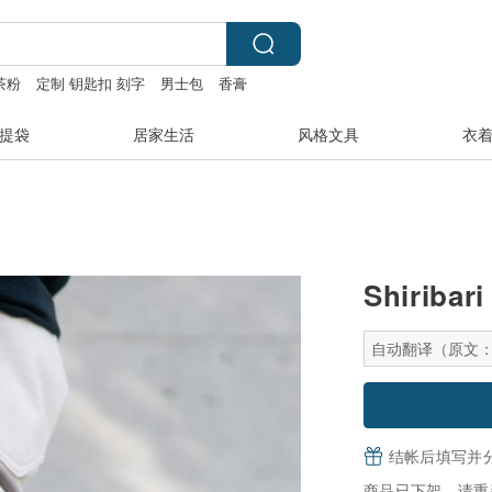
茶粉
定制 钥匙扣 刻字
男士包
香膏
提袋
居家生活
风格文具
衣
Shiribari
自动翻译（原文
结帐后填写并
商品已下架，请重