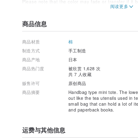
Please note that the color may fade or transfer if it
Regarding the color of the product, there may be some
fabric, and the color may look different depending 
商品信息
you are using, but please understand that before pu
We do not accept gift wrapping at our workshop. Tha
商品材质
棉
Please check the delivery days after the shipping noti
制造方式
手工制造
later than the stated schedule.
商品产地
日本
If you purchase from Japan and ship it overseas, you
shipping fee, so please contact us before placing you
商品热门度
被欣赏 1,628 次
共 7 人收藏
贩售许可
原创商品
商品摘要
Handbag type mini tote. The lower
out like the tea utensils used in 
small bag that can hold a lot of it
and paperback books.
运费与其他信息