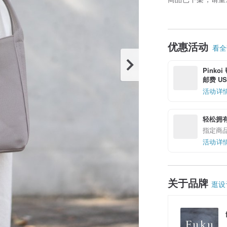
优惠活动
看全部
Pinko
邮费 US$
活动详
轻松拥
指定商
活动详
关于品牌
逛设