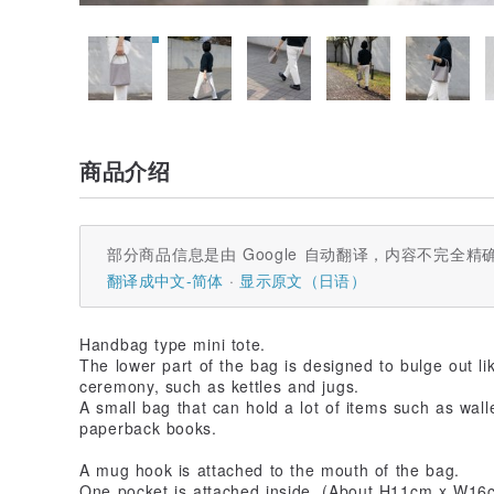
商品介绍
部分商品信息是由 Google 自动翻译，内容不完全精
翻译成中文-简体
显示原文（日语）
Handbag type mini tote.
The lower part of the bag is designed to bulge out lik
ceremony, such as kettles and jugs.
A small bag that can hold a lot of items such as walle
paperback books.
A mug hook is attached to the mouth of the bag.
One pocket is attached inside. (About H11cm x W16