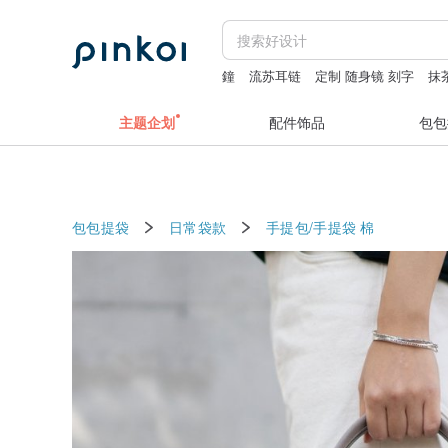
鐘
流苏耳链
定制 随身镜 刻字
抹
black man
主题企划
配件饰品
包包
包包提袋
日常袋款
手提包/手提袋
棉