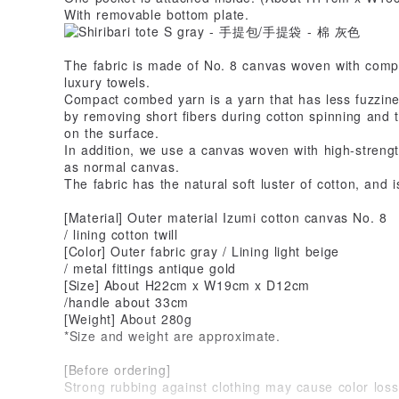
With removable bottom plate.
The fabric is made of No. 8 canvas woven with com
luxury towels.
Compact combed yarn is a yarn that has less fuzzine
by removing short fibers during cotton spinning and t
on the surface.
In addition, we use a canvas woven with high-strengt
as normal canvas.
The fabric has the natural soft luster of cotton, and i
[Material] Outer material Izumi cotton canvas No. 8
/ lining cotton twill
[Color] Outer fabric gray / Lining light beige
/ metal fittings antique gold
[Size] About H22cm x W19cm x D12cm
/handle about 33cm
[Weight] About 280g
*Size and weight are approximate.
[Before ordering]
Strong rubbing against clothing may cause color loss 