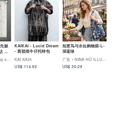
抢先贩
KAIKAI - Lucid Dream
知更鸟与水仙购物袋-L-
- 斑驳痕牛仔托特包
深蓝绿
达 钱
 尼龙
送中古包专卖店
KAI KAI®
广告
NINA HO ILLUSTRATION
tage
US$ 114.92
US$ 30.29