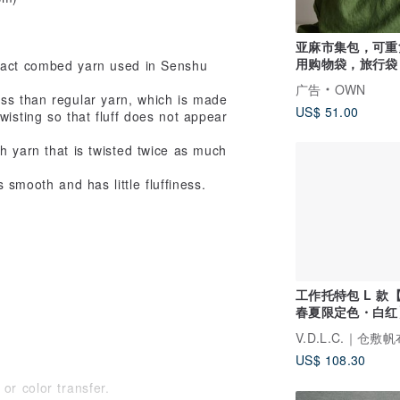
亚麻市集包，可重
用购物袋，旅行袋
pact combed yarn used in Senshu
续，大容量托特包
广告
OWN
保袋
ss than regular yarn, which is made
US$ 51.00
wisting so that fluff does not appear
h yarn that is twisted twice as much
s smooth and has little fluffiness.
工作托特包 L 款【
春夏限定色・白红
(VC-3L)
US$ 108.30
or color transfer.