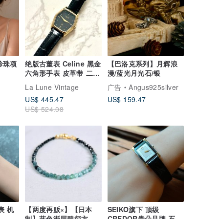
扣珍珠项
绝版古董表 Celine 黑金
【巴洛克系列】月辉浪
六角形手表 皮革带 二手
漫/蓝光月光石/银
男女装腕表 中古表
M
La Lune Vintage
广告
Angus925silver
US$ 445.47
US$ 159.47
US$ 524.08
表 机
【两度再贩×】【日本
SEIKO旗下 顶级
制】蓝色渐层碧玺方珠
CREDOR贵朵品牌 石英