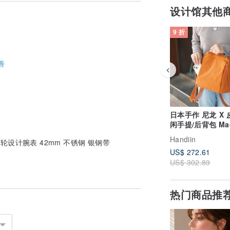
设计馆其他
9 折
善
不适用于冲澡、游泳等环境
日本手作 尼龙 X
闲手提/后背包 Mad
Japan by Baggy
Handiin
工业齿轮设计腕表 42mm 不锈钢 银钢带
US$ 272.61
US$ 302.89
热门商品推