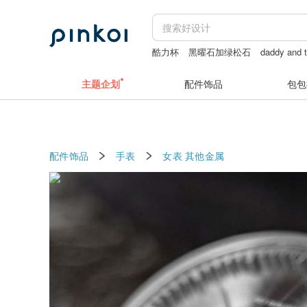
酷力杯
黑曜石加绿松石
daddy and 
柯基
numbering
aesop
主题企划
配件饰品
包包
配件饰品
手表
女表
其他金属