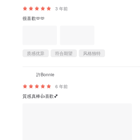
3 年前
很喜歡🫶🫶
质感优异
符合期望
风格独特
許Bonnie
6 年前
質感真棒👍喜歡💕