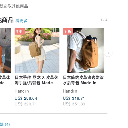
新选取其他商品
他商品
1 / 4
看更多
9 折
9 折
9 折
 皮革休
日本手作 尼龙 X 皮革休
日本简约皮革滚边防泼
日本休闲
e in
闲手提/后背包 Made in
水后背包 Made in
革肩背/
 Port
Japan by Baggy Port
Japan by SUOLO
Made in
Handiin
Handiin
Handiin
SUOLO
US$ 288.64
US$ 316.71
US$ 228
US$ 320.71
US$ 351.89
US$ 253
 (4)