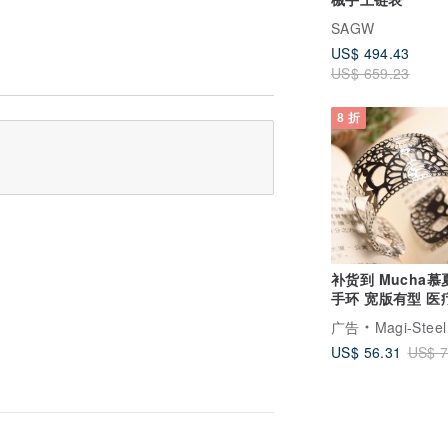
SAGW
US$ 494.43
US$ 659.23
8 折
补货到 Mucha慕夏彩绘
手环 宽版有型 医
钢不会氧化过敏
广告
Magi-Steel
US$ 56.31
US$ 7