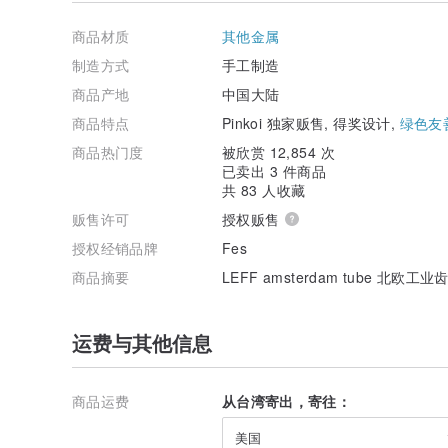
重量:：150 g
商品材质
其他金属
内容物：手表、原厂精致表盒
制造方式
手工制造
/ 商品特色 /
商品产地
中国大陆
●北欧设计、日本Miyota石英机芯
●镜面 : 蓝宝石玻璃
商品特点
Pinkoi 独家贩售, 得奖设计,
绿色友
●防水功能：10ATM防水，适用于一般日常生活防水，但
商品热门度
被欣赏 12,854 次
● 台湾总代理，原厂公司货
已卖出 3 件商品
● 原厂保固两年(非人为因素)
共 83 人收藏
●电池：水银电池，可至钟表行更换。
贩售许可
授权贩售
产地/制造方式
北欧设计
授权经销品牌
Fes
商品摘要
LEFF amsterdam tube 北欧
运费与其他信息
商品运费
从台湾寄出，寄往：
美国