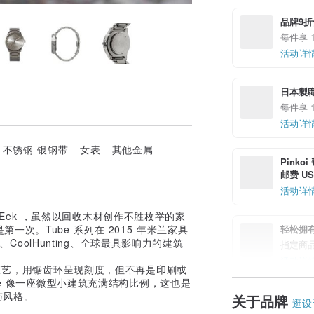
品牌9折
每件享 1
活动详
日本製
每件享 
活动详
Pinko
邮费 US$
活动详
et Hein Eek ，虽然以回收木材创作不胜枚举的家
轻松拥
次。Tube 系列在 2015 年米兰家具
、CoolHunting、全球最具影响力的建筑
指定商
活动详
的工艺，用锯齿环呈现刻度，但不再是印刷或
e 像一座微型小建筑充满结构比例，这也是
能与风格。
关于品牌
逛设