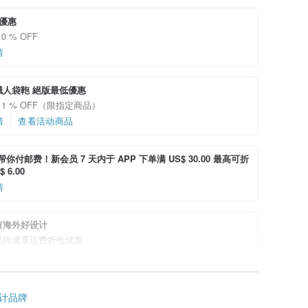
優惠
0 % OFF
情
職人袋鞄 絕版最低優惠
11 % OFF（限指定商品）
情
查看活动商品
i 帮你付邮费！新会员 7 天内于 APP 下单满 US$ 30.00 最高可折
 6.00
情
有海外好设计
品跨境享运费折抵优惠
情
计品牌