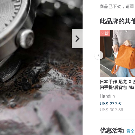
商品已下架，请重
此品牌的其
9 折
日本手作 尼龙 X
闲手提/后背包 Mad
Japan by Baggy
Handiin
US$ 272.61
US$ 302.89
优惠活动
看全部