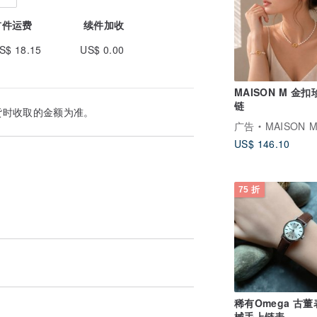
首件运费
续件加收
S$ 18.15
US$ 0.00
MAISON M 金
链
货时收取的金额为准。
广告
MAISON 
US$ 146.10
75 折
稀有Omega 古董
械手上链表