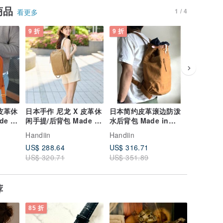
商品
1 / 4
看更多
9 折
9 折
9 折
 皮革休
日本手作 尼龙 X 皮革休
日本简约皮革滚边防泼
日本休闲
e in
闲手提/后背包 Made in
水后背包 Made in
革肩背/
 Port
Japan by Baggy Port
Japan by SUOLO
Made in
Handiin
Handiin
Handiin
SUOLO
US$ 288.64
US$ 316.71
US$ 228
US$ 320.71
US$ 351.89
US$ 253
荐
85 折