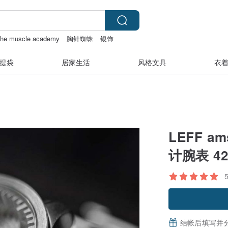
the muscle academy
胸针蜘蛛
银饰
提袋
居家生活
风格文具
衣
LEFF a
计腕表 4
结帐后填写并