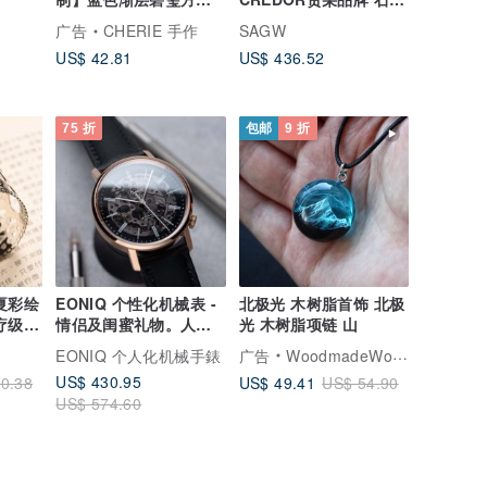
手链 不灵巧也能轻松上
表(绝版款) 钢+22k镀金
广告
CHERIE 手作
SAGW
手，零压力一触即成式
US$ 42.81
US$ 436.52
佩戴
75 折
包邮
9 折
EONIQ 个性化机械表 -
北极光 木树脂首饰 北极
疗级薄
情侣及闺蜜礼物。人手
光 木树脂项链 山
装篏。免费刻字 35mm
EONIQ 个人化机械手錶
广告
WoodmadeWonderwood
US$ 430.95
US$ 49.41
0.38
US$ 54.90
US$ 574.60