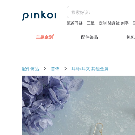
流苏耳链
三星
定制 随身镜 刻字
主题企划
配件饰品
包包
配件饰品
首饰
耳环/耳夹
其他金属