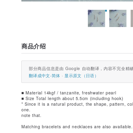
商品介绍
部分商品信息是由 Google 自动翻译，内容不完全精
翻译成中文-简体
显示原文（日语）
■ Material 14kgf / tanzanite, freshwater pearl
■ Size Total length about 5.5cm (including hook)
* Since it is a natural product, the shape, pattern, co
one.
note that.
Matching bracelets and necklaces are also available.