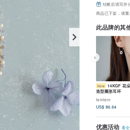
结帐后填写并
商品已下架，请重
此品牌的其
14KGF 花
New
造型圈形耳环
temtem
US$ 86.64
优惠活动
看全部