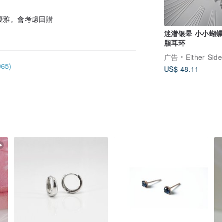
很完整 。耳環品質很不錯 ，精緻優雅。會考慮回購
迷潜银晕 小小蝴
脂耳环
广告
Either Side S
65)
US$ 48.11