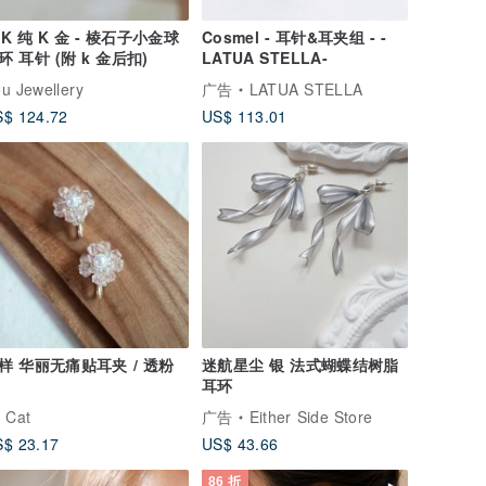
4K 纯 K 金 - 棱石子小金球
Cosmel - 耳针&耳夹组 - -
环 耳针 (附 k 金后扣)
LATUA STELLA-
u Jewellery
广告
LATUA STELLA
$ 124.72
US$ 113.01
样 华丽无痛贴耳夹 / 透粉
迷航星尘 银 法式蝴蝶结树脂
耳环
 Cat
广告
Either Side Store
$ 23.17
US$ 43.66
86 折