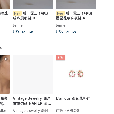
朵珍珠
独一无二 14KGF
独一无二 14KGF
独
New
New
New
珍珠贝项链 B
罂粟花珍珠项链 A
牡蛎珍珠
temtem
temtem
temtem
US$ 150.68
US$ 150.68
US$ 188
荐
7 折
it黑尖
Vintage Jewelry 西洋
L'amour 圣诞花耳钉
古董饰品 NAPIER 金色
天然黑
调 鸢尾纹 针式耳环
白金
Vintage Jewelry 老时光角落
elier
广告
ARLOS