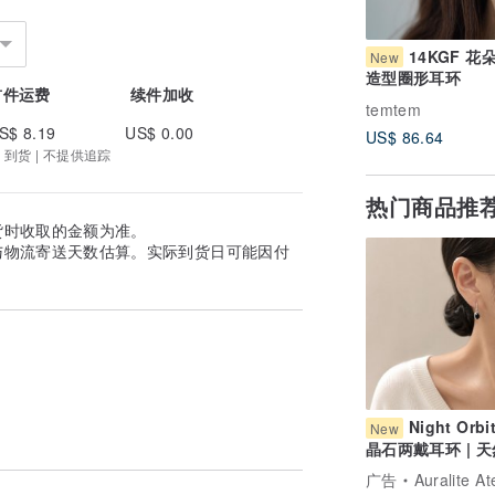
14KGF 花
New
造型圈形耳环
首件运费
续件加收
temtem
S$ 8.19
US$ 0.00
US$ 86.64
4 到货 | 不提供追踪
热门商品推
货时收取的金额为准。
与物流寄送天数估算。实际到货日可能因付
Night Orb
New
晶石两戴耳环 | 
尖晶石 925银镀
广告
Auralite At
Huggie