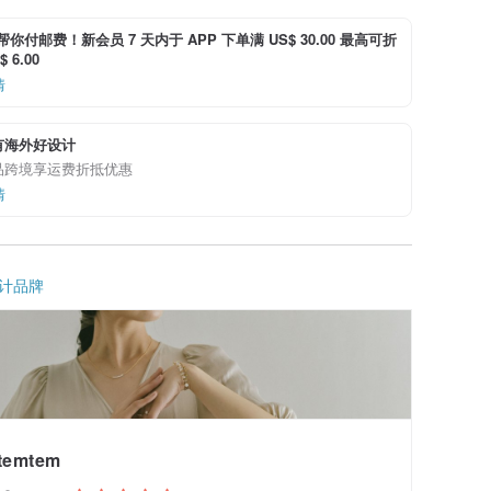
i 帮你付邮费！新会员 7 天内于 APP 下单满 US$ 30.00 最高可折
 6.00
情
有海外好设计
品跨境享运费折抵优惠
情
计品牌
temtem