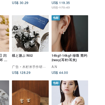
US$ 30.29
US$ 119.35
US$ 170.49
包邮
品】闪
线と游ぶ N02
14kgf-14kgf-珍珠 简约
环 浅
2way(耳针/耳夹)
浅蓝
广告
木籽米手作研究室
A.N
US$ 128.29
US$ 44.00
包邮