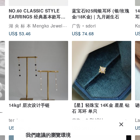
NO.60 CLASSIC STYLE
蓝宝石925纯银耳环 (银/玫瑰
1
EARRINGS 经典基本款耳饰
金/18K金) | 九月诞生石
耳
- 925纯银
湖 央 标 本 Mengko Jewelry Studio
广告
sdori
Ko
US$ 53.46
US$ 74.68
US
g
14kgf 层次设计手链
【星】轻珠宝 14K金 星星 钻
谜
银
石 耳环 单只
temtem
广告
8 BIJOU
La
US$ 94.18
US$ 241.77
US
我們建議的瀏覽環境