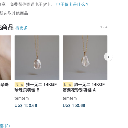
分享，免费帮你寄送电子贺卡。
电子贺卡是什么？
新选取其他商品
他商品
1 / 4
看更多
朵珍珠
独一无二 14KGF
独一无二 14KGF
独
New
New
New
珍珠贝项链 B
罂粟花珍珠项链 A
牡蛎珍珠
temtem
temtem
temtem
US$ 150.68
US$ 150.68
US$ 188
 (2)