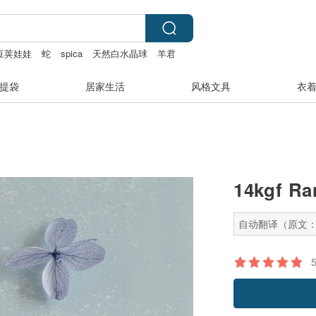
豆荚娃娃
蛇
spica
天然白水晶球
羊君
提袋
居家生活
风格文具
衣
14kgf Ra
自动翻译（原文