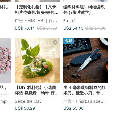
材礼
【定制化礼物】【八卡
编织材料组）绳结编织
相片位钱包/短夹/银包/
包 (+影片教学)
皮夹】手作材料包
广告
MISTER 手作皮件专门店
6 e.p.i
US$ 76.14
US$ 54.15
US$ 84.59
US$ 57.00
包邮
品，
【DIY 材料包】小花园
由 4 毫米碳钢制成的战
瑰，尺
杯垫 戳戳绣・钩针 疗愈
术刀、锻造小刀、带刀
红色
桌上小花园
鞘的钓鱼用小刀、野
aper
Seize the Day
广告
PhurbaBladeCompany
US$ 30.29
US$ 55.00