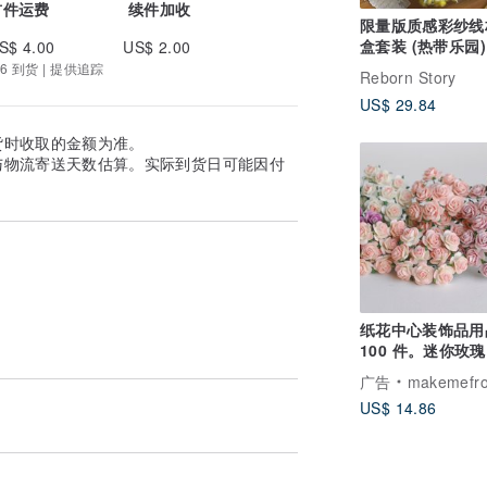
首件运费
续件加收
限量版质感彩纱线
盒套装 (热带乐园)
S$ 4.00
US$ 2.00
6 到货 | 提供追踪
Reborn Story
US$ 29.84
货时收取的金额为准。
与物流寄送天数估算。实际到货日可能因付
纸花中心装饰品用
100 件。迷你玫
寸 1.5 厘米，粉
广告
makemefromp
US$ 14.86