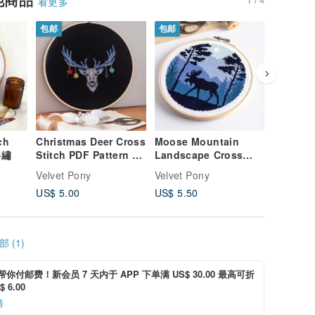
看更多
包邮
包邮
ch
Christmas Deer Cross
Moose Mountain
Flo
数码
字繡
Stitch PDF Pattern 十
Landscape Cross
Cross S
字繡
Stitch PDF Pattern 十
Patter
Velvet Pony
Velvet Pony
Velvet P
字繡
US$ 5.00
US$ 5.50
US$ 6.0
 (1)
i 帮你付邮费！新会员 7 天内于 APP 下单满 US$ 30.00 最高可折
 6.00
情