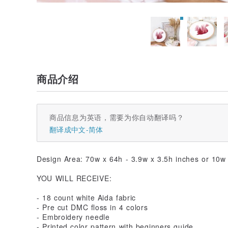
商品介绍
商品信息为英语，需要为你自动翻译吗？
翻译成中文-简体
Design Area: 70w x 64h - 3.9w x 3.5h inches or 10w
YOU WILL RECEIVE:
- 18 count white Aida fabric
- Pre cut DMC floss in 4 colors
- Embroidery needle
- Printed color pattern with beginners guide