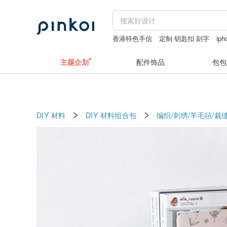
香港特色手信
定制 钥匙扣 刻字
iph
spica
配件收纳
羊君
主题企划
配件饰品
包包
DIY 材料
DIY 材料组合包
编织/刺绣/羊毛毡/裁