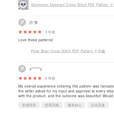
Geometric Elephant Cross Stitch PDF Pattern
許*萱
3 年前
Love these patterns!
Polar Bear Cross Stitch PDF Pattern 十字繡
s*******y
3 年前
My overall experience ordering this pattern was fantasti
the seller asked for my input and approval at every ste
with the product, and the outcome was beautiful! Woul
质感优异
想再回购
服务贴心
运送迅速