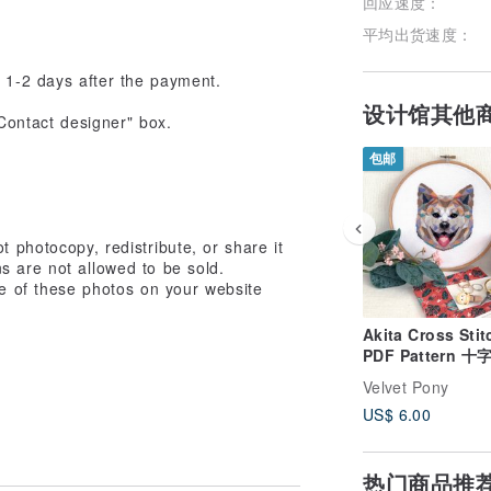
回应速度：
平均出货速度：
 1-2 days after the payment.
设计馆其他
"Contact designer" box.
包邮
t photocopy, redistribute, or share it
s are not allowed to be sold.
se of these photos on your website
Akita Cross Stit
PDF Pattern 十
Velvet Pony
US$ 6.00
热门商品推