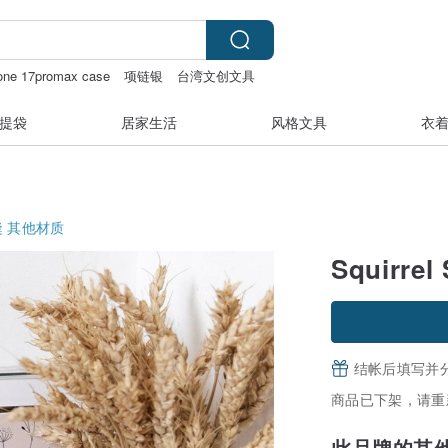
one 17promax case
项链银
台湾文创文具
提袋
居家生活
风格文具
衣
缝
其他材质
Squirrel 
结帐后填写并
商品已下架，请重
此品牌的其