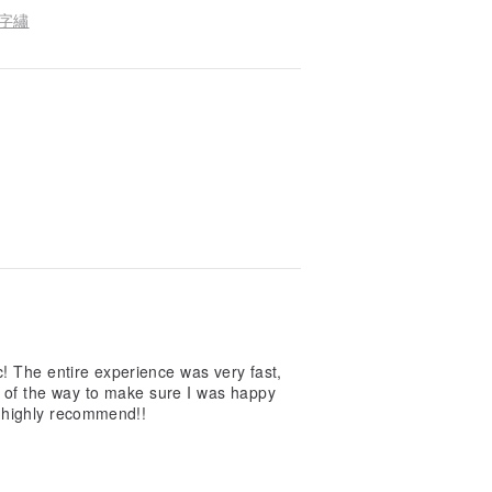
 十字繡
c! The entire experience was very fast,
p of the way to make sure I was happy
d highly recommend!!