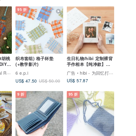
95 折
aft胡桃
织布套组) 格子杯垫
生日礼物/hibi 定制裸背
IY材
(+教学影片)
手作相本【纯净款】周
年礼物
estone
6 e.p.i
广告
hibi - 为回忆打造专属的家
US$ 57.87
US$ 47.50
US$ 50.00
9 折
95 折