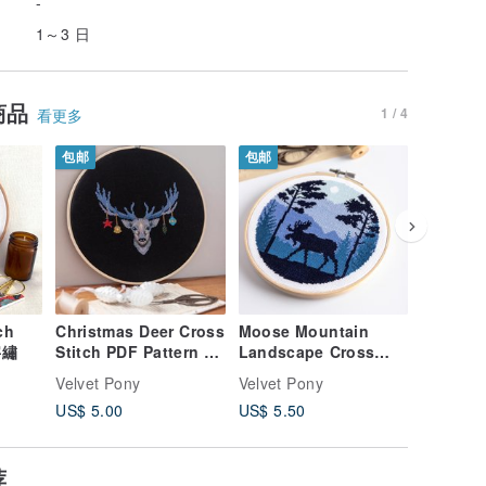
-
1～3 日
商品
1 / 4
看更多
包邮
包邮
ch
Christmas Deer Cross
Moose Mountain
Flo
数码
字繡
Stitch PDF Pattern 十
Landscape Cross
Cross S
字繡
Stitch PDF Pattern 十
Patter
Velvet Pony
Velvet Pony
Velvet P
字繡
US$ 5.00
US$ 5.50
US$ 6.0
荐