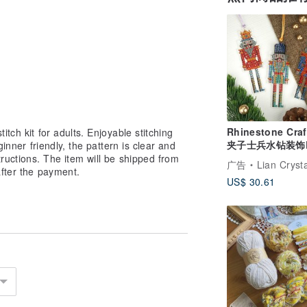
Rhinestone Cr
itch kit for adults. Enjoyable stitching
夹子士兵水钻装饰D
eginner friendly, the pattern is clear and
料包及完成品系列
tructions. The item will be shipped from
广告
Lian Crystal Rhin
fter the payment.
US$ 30.61