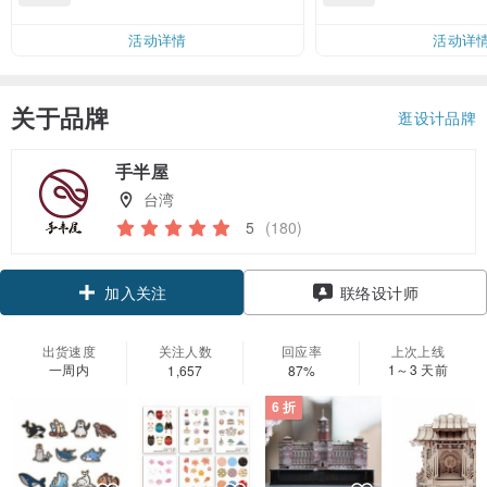
邮费 RMB 40
活动详情
活动详
关于品牌
逛设计品牌
手半屋
台湾
5
(180)
领优惠券
联络设计师
加入关注
出货速度
关注人数
回应率
上次上线
一周内
1～3 天前
1,657
87%
6 折