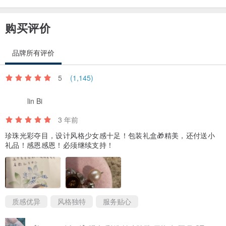
不再单纯地是主人的身份，而是和我们的作品有住一份互相的绊羁，
一份主仆模糊的关系。
购买评价
【设计师】
品牌所有评价
Bear Wan (香港), 一个喜欢旧东西的收藏家。
产地/制造方式
5
(1,145)
香港
lin Bi
3 年前
珍珠光彩夺目，设计风格少女感十足！包装礼盒🎁精美，还付送小
礼品！感恩感恩！必须继续支持！
质感优异
风格独特
服务贴心