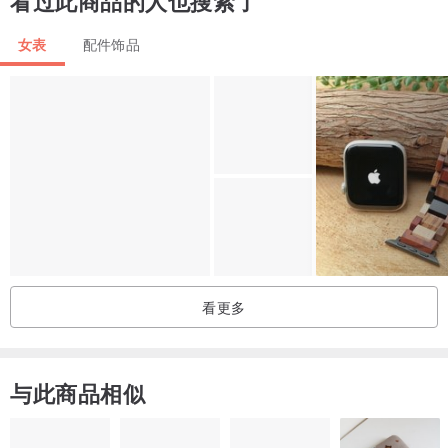
看过此商品的人也搜索了
了星座盘设计的表殻，还有星球烫印，就像腕上有一个小宇宙一样，
给人满满能量。
女表
配件饰品
青金石原有的金色矿物在光线下一闪一闪，就像宇宙的星尘一样！！
青金石原有的金色矿物在光线下一闪一闪，就像宇宙的星尘一样！！
来一场星空冒险吧！！
大大的一个超引人注目。
配上特别的小饰物就是让整个人感觉也不一样~这款超特别！
宝石面超特别，是本店的独有款！
看更多
【状况】
100%new
与此商品相似
【产地】