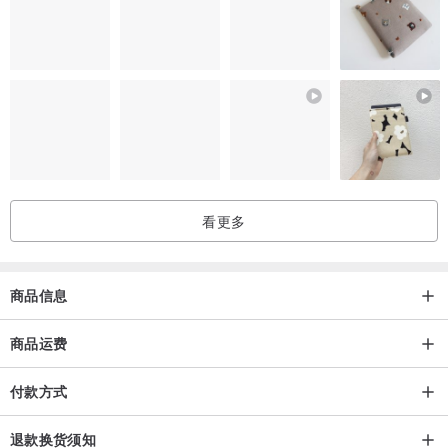
香港
【尺寸】
时计4cm 手围能调
看更多
/关于Lost and find/
商品信息
商品运费
【品牌简介】
Lost and find, 一个故事性的时装及饰品品牌。
付款方式
品牌中每件作品有自己一个”遗失”与”寻找”的故事。我们希望透过轻松
有趣的手法引导用家思考和探索生活中遗忘了的小记忆，过程中他们
退款换货须知