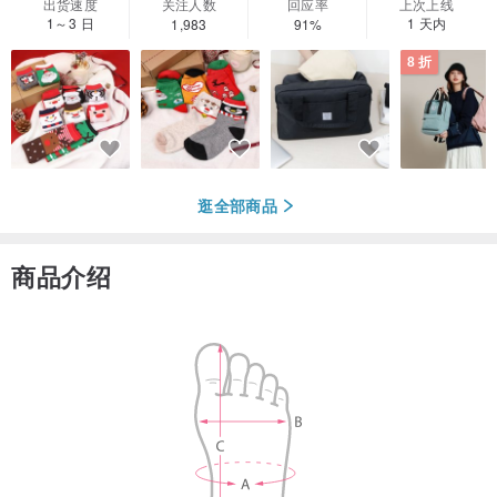
出货速度
关注人数
回应率
上次上线
1～3 日
1 天内
1,983
91%
8 折
逛全部商品
商品介绍