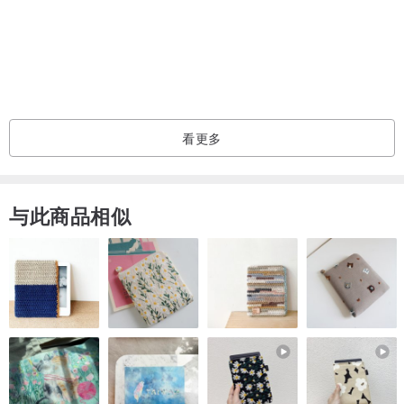
．商品特色
本产品采用国际独家技术 3M" Scotchgard" Protective Material 环保
冰凉纱
吸湿排汗易去污保护材质,可迅速将热气及汗分子快速排出,
使其具有持久性的吸湿排汗及去污作用,
看更多
让您即刻体验干爽与舒适。
．材质：70% 尼龙(超细纤维)、
25% 弹性纤维(含凉感纱)、
与此商品相似
5% 橡胶
．尺寸：22-26 cm
．产地：台湾
．颜色：黑色、深蓝色、灰色