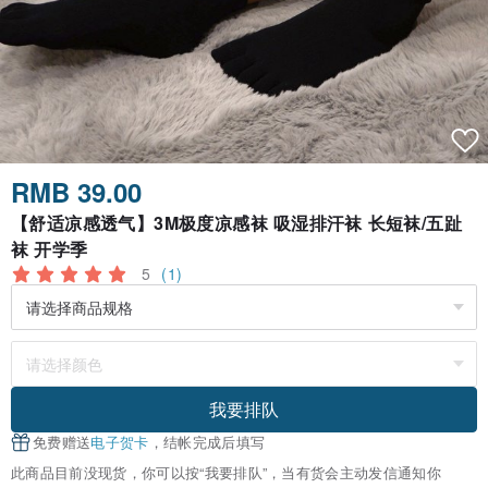
RMB 39.00
【舒适凉感透气】3M极度凉感袜 吸湿排汗袜 长短袜/五趾
袜 开学季
5
(1)
我要排队
免费赠送
电子贺卡
，结帐完成后填写
此商品目前没现货，你可以按“我要排队”，当有货会主动发信通知你