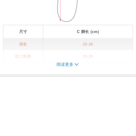
尺寸
C
脚长
(cm)
襪套
22-26
低口船襪
22-26
阅读更多
踝襪
22-26
短襪
22-26
看过此商品的人也搜索了
1/2襪
22-26
袜子
鞋履袜品
寬口襪
22-26
五趾襪
22-26
【产品介绍】
3M 极度凉感系列 吸湿排汗袜