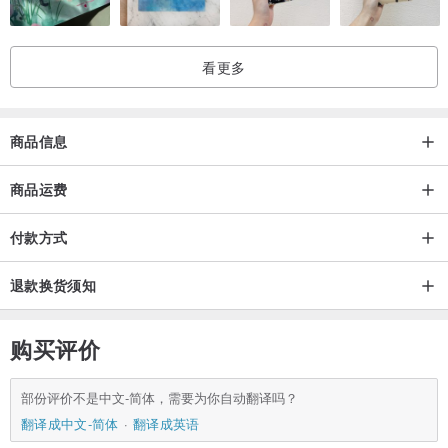
看更多
商品信息
#女袜 #男袜 #袜子
#环保冰凉纱 #3M #吸汗透气 #极度凉感 #快干 #散热 #干爽 #舒适 #
商品运费
去污
付款方式
退款换货须知
购买评价
部份评价不是中文-简体，需要为你自动翻译吗？
翻译成中文-简体
翻译成英语