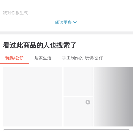
我对你很生气！
阅读更多
善用双手
看过此商品的人也搜索了
继续拨打投诉电话、发送投诉电子邮件、撰写投诉调查问卷、撰写投
诉评论。
玩偶/公仔
居家生活
手工制作的 玩偶/公仔
尺寸：55毫米