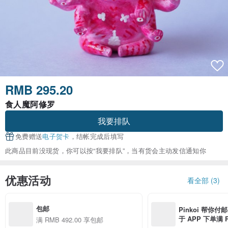
RMB 295.20
食人魔阿修罗
我要排队
免费赠送
电子贺卡
，结帐完成后填写
此商品目前没现货，你可以按“我要排队”，当有货会主动发信通知你
优惠活动
看全部 (3)
包邮
Pinkoi 帮你付
于 APP 下单满 
满 RMB 492.00 享包邮
邮费 RMB 40