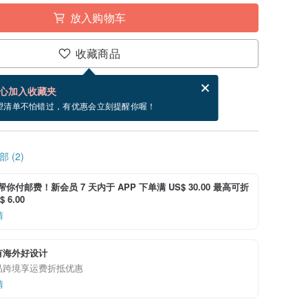
放入购物车
收藏商品
分享，免费帮你寄送电子贺卡。
电子贺卡是什么？
心加入收藏夹
~8/29 到货。
望清单不怕错过，有优惠会立刻提醒你喔！
 (2)
i 帮你付邮费！新会员 7 天内于 APP 下单满 US$ 30.00 最高可折
 6.00
情
有海外好设计
品跨境享运费折抵优惠
情