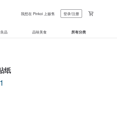
我想在 Pinkoi 上贩售
登录/注册
着良品
品味美食
所有分类
贴纸
71