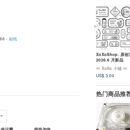
66 -
贴纸
XoXoShop. 原
2026.6 月新品
୨୧ XoXo 小铺 ୨୧
US$ 3.00
热门商品推
首件运费
续件加收