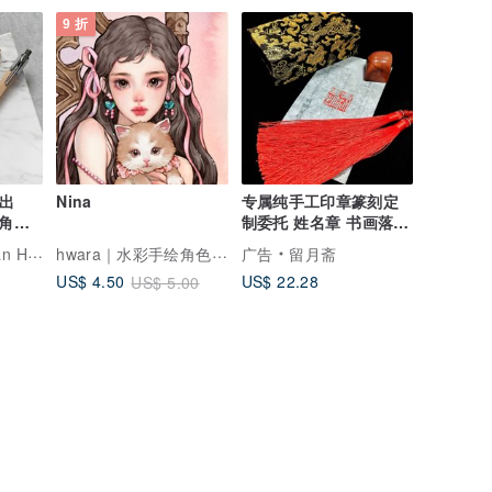
9 折
制出
Nina
专属纯手工印章篆刻定
六角原
制委托 姓名章 书画落款
字
印 花押
hwara｜水彩手绘角色贴纸
tudio
广告
留月斋
US$ 22.28
US$ 4.50
US$ 5.00