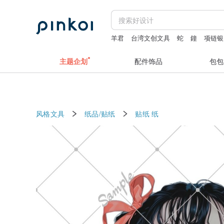
羊君
台湾文创文具
蛇
鐘
项链银
iphone 17promax case
主题企划
配件饰品
包包
风格文具
纸品/贴纸
贴纸
纸