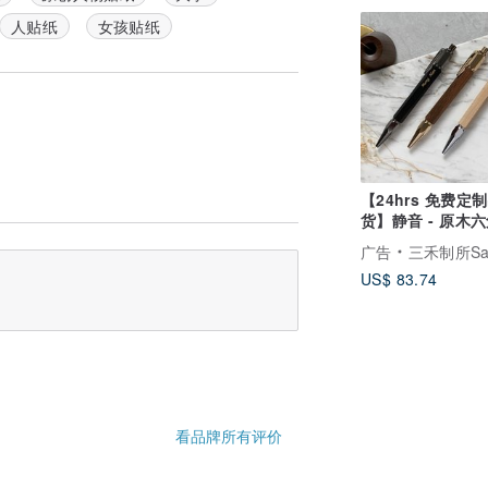
人贴纸
女孩贴纸
【24hrs 免费定
货】静音 - 原木
子笔 (黑) 免费刻
广告
三禾制所San Ho S
US$ 83.74
看品牌所有评价