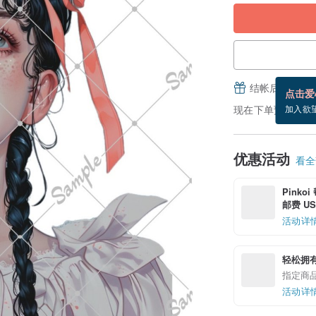
结帐后填写并
点击爱
现在下单预估 8/23
加入欲
优惠活动
看全部
Pinko
邮费 US$
活动详
轻松拥
指定商
活动详