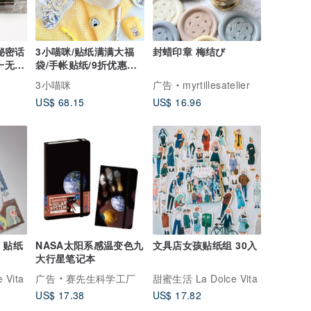
秘密话
3小喵咪/贴纸满满大福
封蜡印章 梅结び
一无二
袋/手帐贴纸/9折优惠福
袋
3小喵咪
广告
myrtillesatelier
US$ 68.15
US$ 16.96
t 贴纸
NASA太阳系感温变色九
文具店女孩贴纸组 30入
大行星笔记本
 Vita
广告
赛先生科学工厂
甜蜜生活 La Dolce Vita
US$ 17.38
US$ 17.82