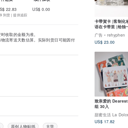
S$ 22.83
US$ 0.00
9 到货 | 提供追踪
卡帶賀卡 |客制化
语在卡带里 |给独
你的閨蜜生日賀卡
货时收取的金额为准。
广告
rehyphen
与物流寄送天数估算。实际到货日可能因付
US$ 23.00
致亲爱的 Deares
组 30入
甜蜜生活 La Dolce
US$ 17.82
纸
原创人物贴纸
大学