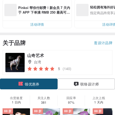
轻松拥有海外好
Pinkoi 帮你付邮费！新会员 7 天内
于 APP 下单满 RMB 250 最高可折
指定商品跨境享
邮费 RMB 40
活动详情
活动详
关于品牌
逛设计品牌
山奇艺术
台湾
5
(140)
领优惠券
联络设计师
加入关注
出货速度
关注人数
回应率
上次上线
1 日内
1 天内
381
97%
88 折
88 折
88 折
88 折