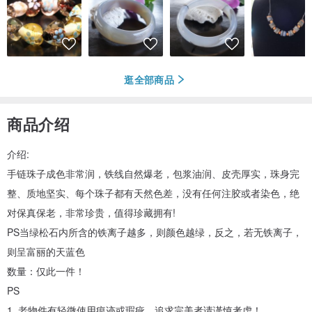
逛全部商品
商品介绍
介绍:
手链珠子成色非常润，铁线自然爆老，包浆油润、皮壳厚实，珠身完
整、质地坚实、每个珠子都有天然色差，没有任何注胶或者染色，绝
对保真保老，非常珍贵，值得珍藏拥有!
PS当绿松石内所含的铁离子越多，则颜色越绿，反之，若无铁离子，
则呈富丽的天蓝色
数量：仅此一件！
PS
1. 老物件有轻微使用痕迹或瑕疵，追求完美者请谨慎考虑！