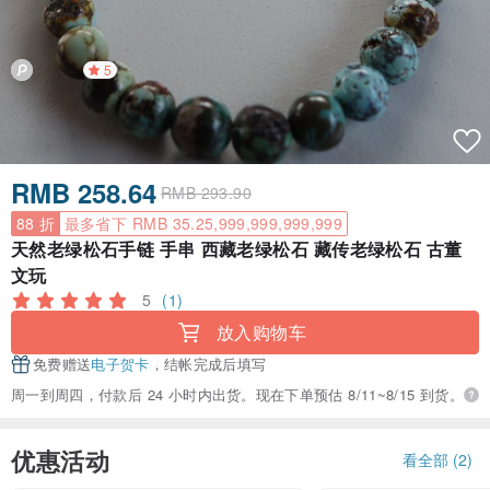
5
RMB 258.64
RMB 293.90
88 折
最多省下 RMB 35.25,999,999,999,999
天然老绿松石手链 手串 西藏老绿松石 藏传老绿松石 古董
文玩
5
(1)
放入购物车
免费赠送
电子贺卡
，结帐完成后填写
周一到周四，付款后 24 小时内出货。现在下单预估 8/11~8/15 到货。
优惠活动
看全部 (2)