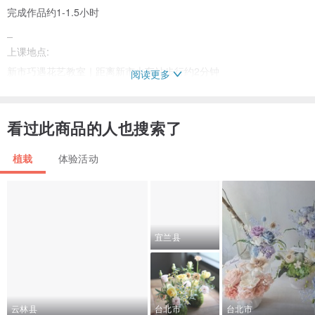
完成作品约1-1.5小时
_
上课地点:
新市巧遇花艺教室｜距离新市火车站步行约2分钟
阅读更多
台南市新市区中华路15号
_
看过此商品的人也搜索了
上完课还可以拍美美照片，
花材是限量的，预约完数量就没啰!
植栽
体验活动
_
课程全程戴口罩!
自备物品: 轻松、愉快及不匆忙的好心情~
宜兰县
云林县
台北市
台北市