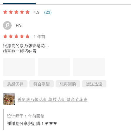
4.9
(23)
H*a
1 年前
很漂亮的康乃馨香皂花…
很喜歡^^輕巧好看
质感优异
符合期望
想再回购
运送迅速
香皂康乃馨花束 单枝花束 母亲节花束
设计师于 1 年前回复
謝謝您分享與訂購！💗💗💗