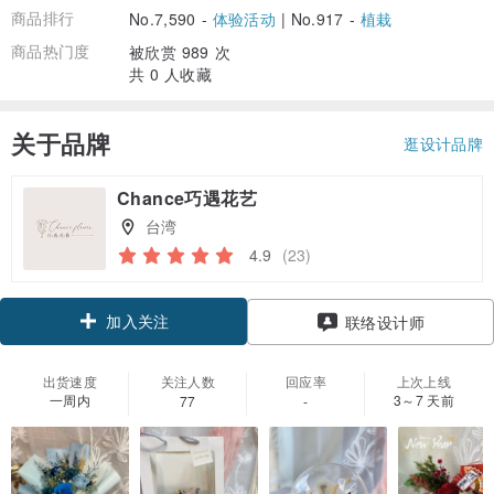
商品排行
No.7,590 -
体验活动
|
No.917 -
植栽
商品热门度
被欣赏 989 次
共 0 人收藏
关于品牌
逛设计品牌
Chance巧遇花艺
台湾
4.9
(23)
加入关注
联络设计师
出货速度
关注人数
回应率
上次上线
一周内
3～7 天前
77
-