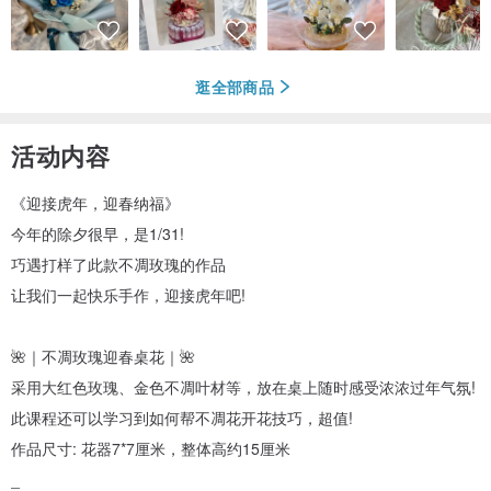
逛全部商品
活动内容
《迎接虎年，迎春纳福》
今年的除夕很早，是1/31!
巧遇打样了此款不凋玫瑰的作品
让我们一起快乐手作，迎接虎年吧!
🌺｜不凋玫瑰迎春桌花｜🌺
采用大红色玫瑰、金色不凋叶材等，放在桌上随时感受浓浓过年气氛!
此课程还可以学习到如何帮不凋花开花技巧，超值!
作品尺寸: 花器7*7厘米，整体高约15厘米
_