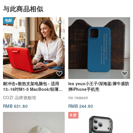
与此商品相似
包邮
耐冲击+散热支架电脑包 - 适用
les yeux小王子/深海蓝/犀牛盾防
13~16吋M1-5 MacBook/轻薄笔
摔iPhone手机壳
电
COZI 品牌旗舰馆
no reason
RMB 631.80
RMB 244.90
8 折