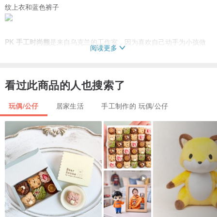
纹上衣和蓝色裤子
PK 手工时尚熊
是来自乌克兰的工作室，因为喜欢自己动手为小孩做
阅读更多
一个给他 们开心的熊，而且有独一无二的个性和自己时尚的态度。是
小孩开心、大人也 疗愈的手工订制熊。 每只熊也有属于自己衣服配件
看过此商品的人也搜索了
可以自由选择搭配。
-------------------------------------------------------------------------------------
玩偶/公仔
居家生活
手工制作的 玩偶/公仔
-------
*熊尺寸:高23cmx肩宽10cm Ｉ 爱吃厨师装：尺寸:厨师帽8cm x8cm/
围裙：12cmx 9.5cm Ｉ兔子装：尺寸:35cmx 23m
*材质:熊:holofayber、粗花呢( tweed)/衣服::棉(cotton) Ｉ厨师装：棉
纱 Ｉ 兔子装：珊瑚绒
*内容:1)熊/上衣/裤子/ 2)厨师装 3)兔子装
*产地/制造方式:乌克兰
里面内附一张熊卡片，写上你暖暖的祝福