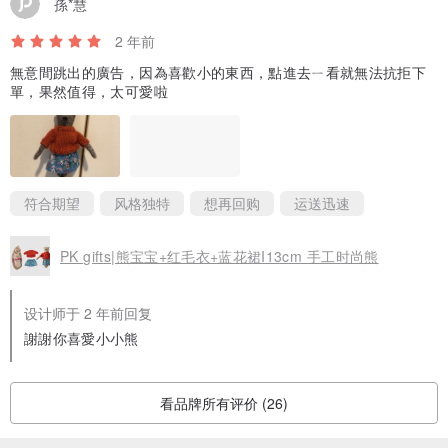
孫*慧
2 年前
無意間跳出的廣告，因為喜歡小的東西，點進去ㄧ看就無法抗拒下
單，果然值得，太可愛啦
符合期望
风格独特
想再回购
运送迅速
PK gifts|熊宝宝+红毛衣+蓝花裙I13cm 手工时尚熊
设计师于 2 年前回复
謝謝你喜愛小小熊
看品牌所有评价 (26)