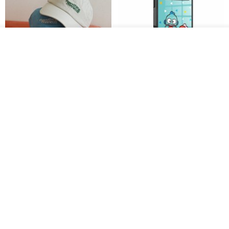
我要排队
加入收藏
了解品牌
everything connects 防泼水帽
三丽鸥 iPhone 全系列 防摔合金
框隐形立架手机壳 - 人鱼汉顿
no reason
apbs 雅品仕 | 水晶彩钻手机壳
RMB 232.70
RMB 270.32
RMB 337.90