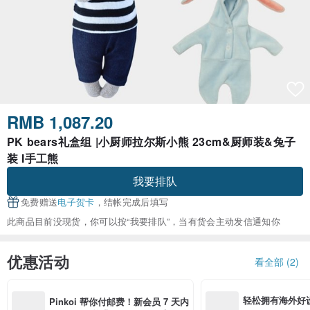
RMB 1,087.20
PK bears礼盒组 |小厨师拉尔斯小熊 23cm&厨师装&兔子
装 I手工熊
我要排队
免费赠送
电子贺卡
，结帐完成后填写
此商品目前没现货，你可以按“我要排队”，当有货会主动发信通知你
优惠活动
看全部 (2)
轻松拥有海外好
Pinkoi 帮你付邮费！新会员 7 天内