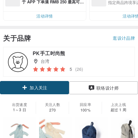
于 APP 下单满 RMB 250 最高可折
指定商品跨境享
邮费 RMB 40
活动详情
活动详
关于品牌
逛设计品牌
PK手工时尚熊
台湾
5
(26)
加入关注
联络设计师
出货速度
关注人数
回应率
上次上线
1～3 日
超过 1 周
270
100%