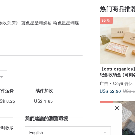
热门商品推
95 折
物欢乐庆》 蓝色星星蝴蝶袖 粉色星星蝴蝶
【cott organi
纪念收纳盒 (可刻
广告
Ooyii 吾忆
首件运费
续件加收
US$ 52.90
US$ 5
S$ 8.25
US$ 1.65
95 折
我們建議的瀏覽環境
货时收取的金额为准。