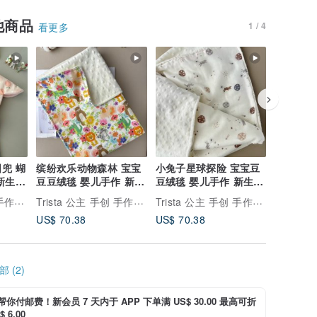
他商品
1 / 4
看更多
 蝴
缤纷欢乐动物森林 宝宝
小兔子星球探险 宝宝豆
兔宝宝 熊
新生儿
豆豆绒毯 婴儿手作 新生
豆绒毯 婴儿手作 新生儿
雪里的小
儿礼
礼
礼 新生
Trista 公主 手创 手作定制宝宝礼物
Trista 公主 手创 手作定制宝宝礼物
Trista 公主 手创 手作定制宝宝礼物
US$ 70.38
US$ 70.38
US$ 39.
 (2)
i 帮你付邮费！新会员 7 天内于 APP 下单满 US$ 30.00 最高可折
 6.00