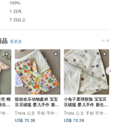
100%
1 日内
7 日以上
商品
1 / 4
看更多
 蝴
缤纷欢乐动物森林 宝宝
小兔子星球探险 宝宝豆
兔宝宝 熊
新生儿
豆豆绒毯 婴儿手作 新生
豆绒毯 婴儿手作 新生儿
雪里的小
儿礼
礼
礼 新生
Trista 公主 手创 手作定制宝宝礼物
Trista 公主 手创 手作定制宝宝礼物
Trista 公主 手创 手作定制宝宝礼物
US$ 70.38
US$ 70.38
US$ 39.