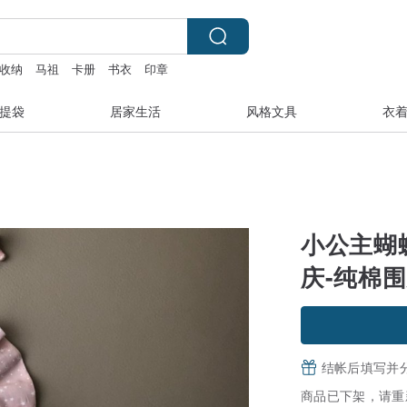
收纳
马祖
卡册
书衣
印章
提袋
居家生活
风格文具
衣
小公主蝴
庆-纯棉
结帐后填写并
商品已下架，请重