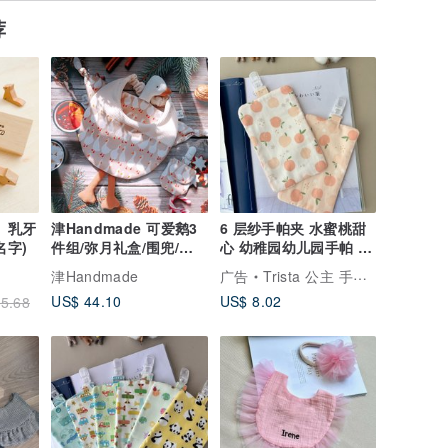
荐
cs】乳牙
津Handmade 可爱鹅3
6 层纱手帕夹 水蜜桃甜
名字)
件组/弥月礼盒/围兜/平
心 幼稚园幼儿园手帕 新
安符袋/安抚巾
生儿弥月礼
津Handmade
广告
Trista 公主 手创 手作定制宝宝礼物
US$ 44.10
US$ 8.02
5.68