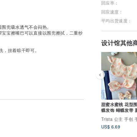
回应率：
回应速度：
平均出货速度：
着围兜吸水透气不会闷热。
帮宝宝擦嘴巴可以直接以围兜擦拭，二重纱
设计馆其他
洗，挂着晾干即可。
甜蜜水蜜桃 花型围兜
蝶发饰 蝴蝶发带 
弥月礼
US$ 6.69