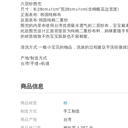
六层纱围兜
尺寸：长28cm±1cm*宽28cm±1cm(含蝴蝶花边宽度)
正面表布: 韩国纯棉布
反面表布:韩国纯棉二重纱
围兜的内里布使用台湾优质吸水透气的二层纱布，宝宝戴
此款围兜设计正面背面皆为纯棉二重纱布料，妈咪要随手
的材质细致不伤宝宝肌肤也不留棉絮。
清洗方式:一般小宝贝的物品，洗涤的过程建议手洗轻微搓
产地/制造方式
台湾/手缝+机缝
商品信息
商品材质
棉
制造方式
手工制造
商品产地
台湾
商品热门度
被欣赏 1,357 次