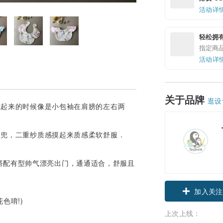
活动详
轻松拥
指定商
活动详
关于品牌
逛设
宝戴起来的时候像是小包袖在肩膀的左右两
纱围兜，二重纱质感摸起来质感柔软舒服．
搭配有型帅气漂亮出门，通通适合，舒服且
加入关注
色唷!)
上次上线：