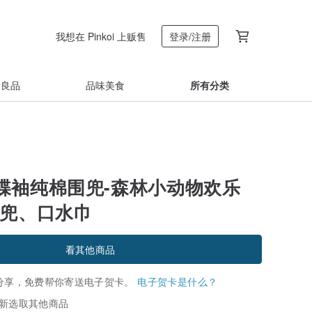
我想在 Pinkoi 上贩售
登录/注册
着良品
品味美食
所有分类
蝶袖纯棉围兜-森林小动物欢乐
围兜、口水巾
看其他商品
分享，免费帮你寄送电子贺卡。
电子贺卡是什么？
新选取其他商品