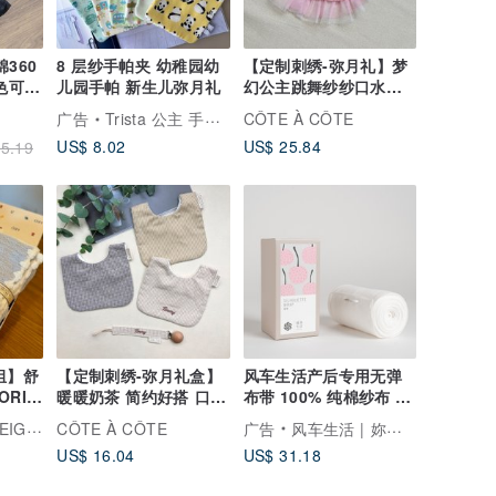
棉360
8 层纱手帕夹 幼稚园幼
【定制刺绣-弥月礼】梦
色可
儿园手帕 新生儿弥月礼
幻公主跳舞纱纱口水巾
花朵发带
广告
Trista 公主 手创 手作定制宝宝礼物
CÔTE À CÔTE
US$ 8.02
US$ 25.84
5.19
组】舒
【定制刺绣-弥月礼盒】
风车生活产后专用无弹
RIM
暖暖奶茶 简约好搭 口水
布带 100% 纯棉纱布 -
巾
坐月子周边
Y ONE
CÔTE À CÔTE
广告
风车生活 | 妳的健康调理专家
US$ 16.04
US$ 31.18