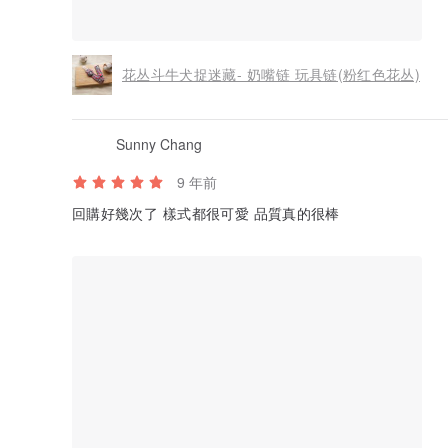
花丛斗牛犬捉迷藏- 奶嘴链 玩具链(粉红色花丛)
Sunny Chang
9 年前
回購好幾次了 樣式都很可愛 品質真的很棒