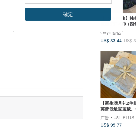
確定
【cocowalk】纯
度围兜口水巾 (四
选)
Ooyii 吾忆
US$ 33.44
US$ 3
【新生满月礼2件
芙蕾低敏宝宝毯。O
纯棉洗澡巾
广告
+81 PLUS EIGHT
US$ 95.77