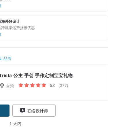
情
有海外好设计
品跨境享运费折抵优惠
情
计品牌
Trista 公主 手创 手作定制宝宝礼物
5.0
(277)
台湾
联络设计师
1 天内