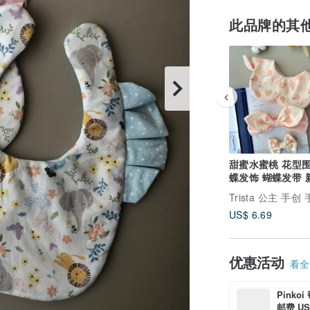
此品牌的其
甜蜜水蜜桃 花型围兜
蝶发饰 蝴蝶发带 
弥月礼
US$ 6.69
优惠活动
看全部
Pinko
邮费 US$