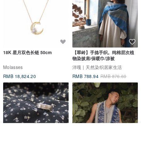
18K 星月双色长链 50cm
【翠岭】手捻手织。纯棉层次植
物染披肩/保暖巾/凉被
Molasses
洋嘎 | 天然染织居家生活
RMB 18,824.20
RMB 788.94
RMB 876.60
放入购物车
加入收藏
了解品牌