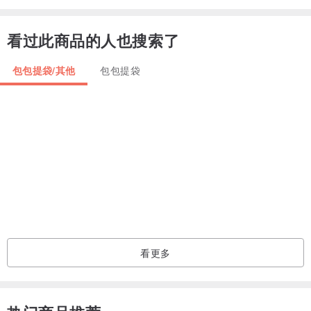
• Components : 1 small pocket + 1 Pocket Magnet + Adjustable Fit
Belt
看过此商品的人也搜索了
• Dimensions : W4” x H4.5” x D1.8”
• Weight : 300g
包包提袋/其他
包包提袋
• Colour Available : Ivory-Tan / Peanut-Beige / Olive Green-Black /
Black & White / Super Black
Size Available :
1️⃣ : Belt Measurements 77 - 95 cm
2️⃣ : Belt Measurements 90 - 115 cm
👉🏻 Featuring an adjustable fit, Gold / Black Nickel tone hardware.
看更多
✅ Natural Fibers / No dyes-used / Cruelty-free
✅ Smooth Genuine Vegan Leather