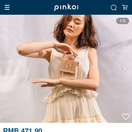
1/5
RMB 471.90