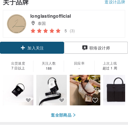
关于品牌
逛设计品牌
longlastingofficial
泰国
5
(3)
加入关注
联络设计师
出货速度
关注人数
回应率
上次上线
7 日以上
超过 1 周
188
-
逛全部商品