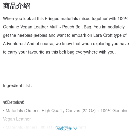
商品介绍
When you look at this Fringed materials mixed together with 100%
Geniune Vegan Leather Multi - Pouch Belt Bag. You immediately
get the heebies-jeebies and want to embark on Lara Croft type of
Adventures! And of course, we know that when exploring you have
to carry your favourite as this belt bag everywhere with you.
_________________________________________
Ingredient List :
🕊Details🕊
• Materials (Outer) : High Quality Canvas (22 Oz) + 100% Genuine
Vegan Leather
• Materials (Inner) : 600 D (Water Resistant)
阅读更多