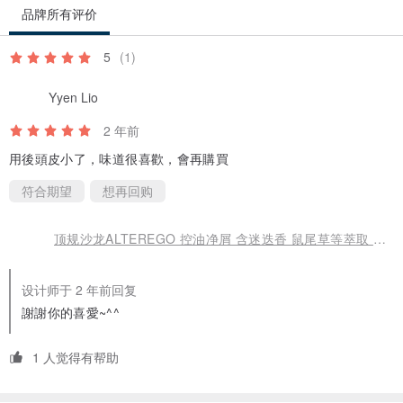
品牌所有评价
5
(1)
Yyen Lio
2 年前
用後頭皮小了，味道很喜歡，會再購買
符合期望
想再回购
顶规沙龙ALTEREGO 控油净屑 含迷迭香 鼠尾草等萃取 减缓过多皮脂
设计师于 2 年前回复
謝謝你的喜愛~^^
1 人觉得有帮助