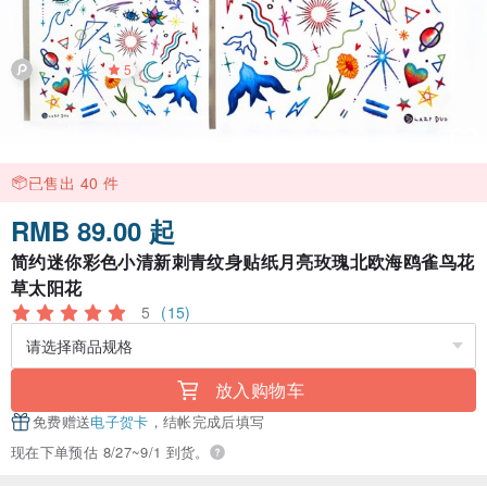
5
已售出 40 件
RMB 89.00 起
简约迷你彩色小清新刺青纹身贴纸月亮玫瑰北欧海鸥雀鸟花
草太阳花
5
(15)
放入购物车
免费赠送
电子贺卡
，结帐完成后填写
现在下单预估 8/27~9/1 到货。