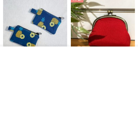
✢
产 品 说 明
✢
名 称 : LAZY DUO 手绘彩色纹身贴纸 | 迷你小刺青组合
放入购物车
加入收藏
了解品牌
成 分 : 化妆品专用着色剂，种子油，甘氨酸大豆油，皮肤专用水转移
现货凤梨旺来系列零钱包小钱包
【心实袋】Drema口金包/零钱包-
热情红
胶
木华子 M U H U A
KOPER
尺 寸 : ( 小 ) 高 21 x 宽 14.8 cm | ( 大 ) 高 29.7 x 宽 21.0 cm
RMB 61.30
RMB 129.10
RMB 146.70
数 量 : 1 张
颜 色 : 黑 / 彩色