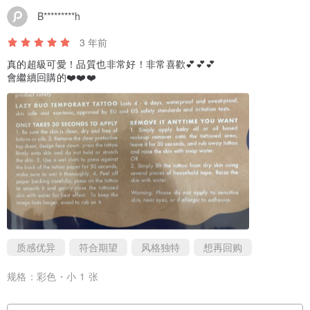
B*********h
3 年前
真的超級可愛！品質也非常好！非常喜歡💕💕💕
會繼續回購的❤️❤️❤️
质感优异
符合期望
风格独特
想再回购
规格：
彩色・小 1 张