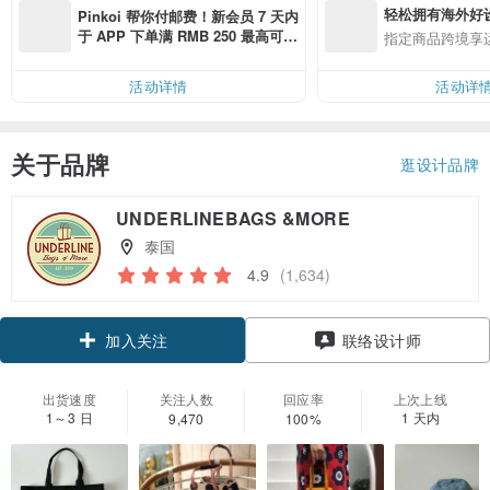
轻松拥有海外好
Pinkoi 帮你付邮费！新会员 7 天内
于 APP 下单满 RMB 250 最高可折
指定商品跨境享
邮费 RMB 40
活动详情
活动详
关于品牌
逛设计品牌
UNDERLINEBAGS &MORE
泰国
4.9
(1,634)
领优惠券
联络设计师
加入关注
出货速度
关注人数
回应率
上次上线
1～3 日
1 天内
9,470
100%