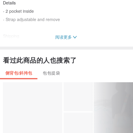
Details
- 2 pocket inside
- Strap adjustable and remove
Shipping
阅读更多
- Ship Worldwide
- Ship via registered Airmail by Thailandpost
看过此商品的人也搜索了
Payment&Policy
侧背包/斜挎包
包包提袋
- Items are shipped within 3days after the payment cleared
- Do not return and refund
- All sales are final
/// Thank you for looking&enjoy shopping ///
Handmade in Thailand