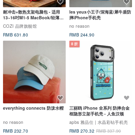
耐冲击+散热支架电脑包 - 适用
les yeux小王子/深海蓝/犀牛盾防
13~16吋M1-5 MacBook/轻薄笔
摔iPhone手机壳
电
COZI 品牌旗舰馆
no reason
RMB 631.80
RMB 244.90
8 折
everything connects 防泼水帽
三丽鸥 iPhone 全系列 防摔合金
框隐形立架手机壳 - 人鱼汉顿
no reason
apbs 雅品仕 | 水晶彩钻手机壳
RMB 232.70
RMB 270.32
RMB 337.90