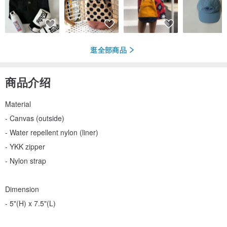
逛全部商品
商品介绍
Material
- Canvas (outside)
- Water repellent nylon (liner)
- YKK zipper
- Nylon strap
Dimension
- 5"(H) x 7.5"(L)