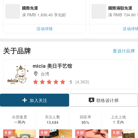
國際免運
國際滿額免運
满 RMB 1,836.40 享包邮
满 RMB 734.6
活动详情
活动详
关于品牌
逛设计品牌
micia 美日手艺馆
台湾
5
(4,363)
领优惠券
联络设计师
加入关注
出货速度
关注人数
回应率
上次上线
一周内
1 天内
13,484
95%
9 折
9 折
9 折
9 折