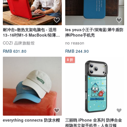
耐冲击+散热支架电脑包 - 适用
les yeux小王子/深海蓝/犀牛盾防
13~16吋M1-5 MacBook/轻薄笔
摔iPhone手机壳
电
COZI 品牌旗舰馆
no reason
RMB 631.80
RMB 244.90
8 折
everything connects 防泼水帽
三丽鸥 iPhone 全系列 防摔合金
框隐形立架手机壳 - 人鱼汉顿