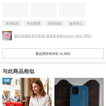
质感优异
符合期望
想再回购
服务贴心
我的祝福铁盒印章组-熊熊兔兔的yummy time FB07
看品牌所有评价 (4,363)
与此商品相似
包邮