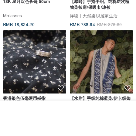
18K 星月双色长链 50cm
【翠岭】手捻手织。纯棉层次植
物染披肩/保暖巾/凉被
Molasses
洋嘎 | 天然染织居家生活
RMB 18,824.20
RMB 788.94
RMB 876.60
香港银色伍毫硬币戒指
【水岸】手织纯棉蓝染/伊卡织饰
巾/空调保暖披肩
看其他商品
Riley the jewellery
洋嘎 | 天然染织居家生活
了解品牌
RMB 396.50
RMB 729.70
包邮
9 折