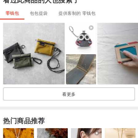
零钱包
包包提袋
提供客制的 零钱包
订购说明
■ 下单时请备注【颜色】与【刻字内容】
定制或其他问题请来信询问，我们将尽快回复
■ 工作天数：14~24 个工作天（不含假日）
我们的制作周期较长，因为从剪裁、缝制到成品定型皆为纯手工
是目前很少品牌愿意做的坚持，但我们依然执着机器取代不了的精致
看更多
也期待您愿意耐心等待我们的心意，急单需求请来信询问。
■ 天然皮质最有价值的是上面的细纹
热门商品推荐
每批成品色泽变化、皮上的少数斑点为正常现象，可接受的朋友再下
单唷！