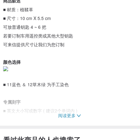
商品叙述
■ 材质：植鞣革
■ 尺寸：10 cm X 5.5 cm
可放普通钥匙 4 ~ 6 把
若要订制车用遥控类或其他大型钥匙
可来信提供尺寸让我们为您订制
颜色选择
■ 11蓝色 ＆ 12草木绿 为手工染色
专属刻字
■ 英文大小写或数字 ( 建议2个单词内 )
阅读更多
■ 字体分大小两款，无备注则默认设计师挑选合适字体
■ 若需要特殊字体、图型，可另外订制压模
看过此商品的人也搜索了