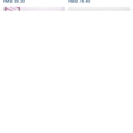
RMB 39.30
RMB 78.40
放入购物车
加入收藏
了解品牌
Mongsil Pongsil 缎带纸胶带组
狐吉博物馆 Huchii Museum |
合
PET胶带
Loonyppo studio
Hello Studio 你好工作室
RMB 217.30
RMB 71.10
88 折