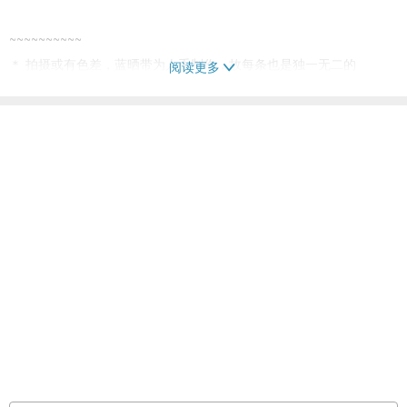
~~~~~~~~~~
＊ 拍摄或有色差，蓝晒带为人手制作，故每条也是独一无二的
阅读更多
＊ 收到订单亦会按时一尽快出货的，请大家耐心等候
如有任何问题，欢迎给我们留言询问！