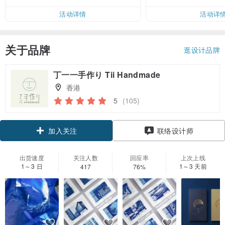
活动详情
活动详
关于品牌
逛设计品牌
丁一一手作り Tii Handmade
香港
5
(105)
加入关注
联络设计师
出货速度
关注人数
回应率
上次上线
1～3 日
1～3 天前
417
76%