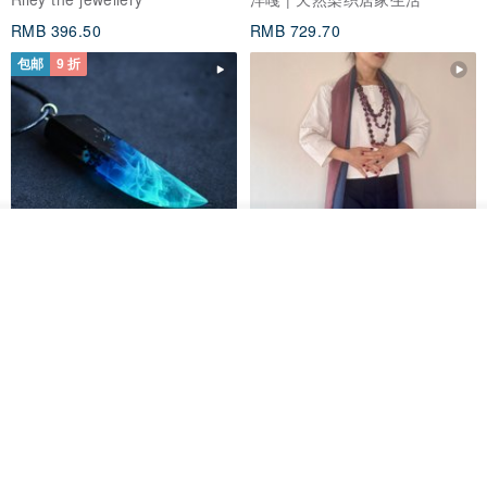
RMB 396.50
RMB 729.70
包邮
9 折
看其他商品
了解品牌
木质树脂吊坠 Aurora borealis
特卖品｜麻 wool 混纺 双色长款
Glow in the Dark
草木手染披肩 靛蓝与胭脂红
HirokoJapan Hand dyed textile MOKUSA
WoodmadeWonderwood
RMB 270.36
RMB 300.40
RMB 393.60