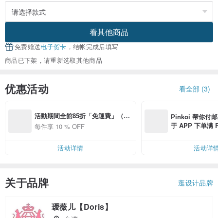
看其他商品
免费赠送
电子贺卡
，结帐完成后填写
商品已下架，请重新选取其他商品
优惠活动
看全部 (3)
活動期間全館85折「免運費」（限
Pinkoi 帮你付
郵局掛號）
于 APP 下单满 
每件享 10 % OFF
邮费 RMB 40
活动详情
活动详
关于品牌
逛设计品牌
瑷薇儿【Doris】