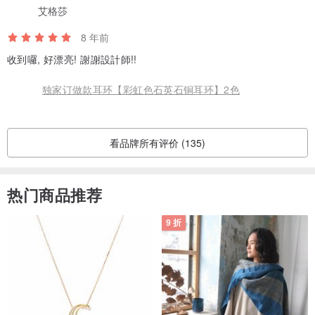
艾格莎
8 年前
收到囉, 好漂亮! 謝謝設計師!!
独家订做款耳环【彩虹色石英石铜耳环】2色
看品牌所有评价 (135)
热门商品推荐
9 折