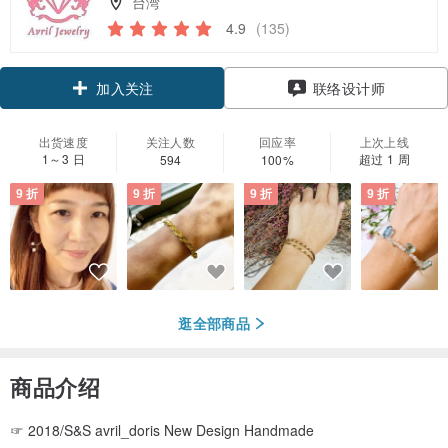
台湾
4.9
(135)
领优惠券
联络设计师
加入关注
出货速度
关注人数
回应率
上次上线
1～3 日
超过 1 周
594
100%
9 折
9 折
9 折
9 折
逛全部商品
商品介绍
☞ 2018/S&S avril_doris New Design Handmade