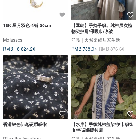
18K 星月双色长链 50cm
【翠岭】手捻手织。纯棉层次植
物染披肩/保暖巾/凉被
Molasses
洋嘎 | 天然染织居家生活
RMB 18,824.20
RMB 788.94
RMB 876.60
香港银色伍毫硬币戒指
【水岸】手织纯棉蓝染/伊卡织饰
巾/空调保暖披肩
Riley the jewellery
洋嘎 | 天然染织居家生活