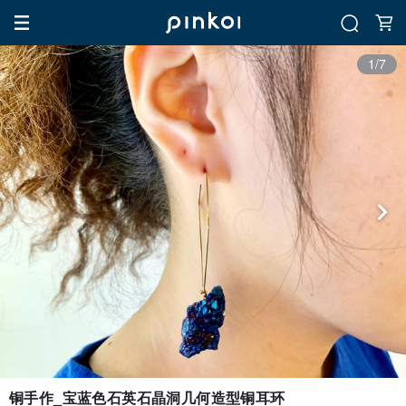
1/7
铜手作_宝蓝色石英石晶洞几何造型铜耳环