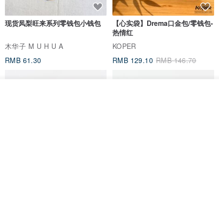
现货凤梨旺来系列零钱包小钱包
【心实袋】Drema口金包/零钱包-
热情红
木华子 M U H U A
KOPER
RMB 61.30
RMB 129.10
RMB 146.70
我要排队
了解品牌
刺绣吊饰/美味台湾/夜市
意大利植鞣革马卡龙圆圆零钱包
真皮 耳机收纳 生日情人节礼物
印花乐 inBlooom
Lawrence
RMB 95.50
RMB 460.40