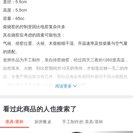
直径：5.5cm
高度：5.5cm
容量：65cc
柴烧窑的控制变因比电窑复杂许多
其在烧窑应考虑的因素可能包含：
气候、排窑位置、火候、木柴粗细干湿、升温速率及投柴量与空气量
的搭配。
老师作品为手工制作，亲自排窑烧窑，经过四天三夜的1260度高温，
自然落灰、火吻、到出窑期间共10天的等待，才创造出独一无二的作
品，非量产商品皆仅有乙件，部分品项会有相同外观但不同火吻颜色
，因款式众多无法逐一上架，欢迎联系了解情。
阅读更多
购买前请详阅以下注意事项叙述：
●作品尺寸为手工测量，正负1厘米皆为正常误差值。
看过此商品的人也搜索了
●手工制作之作品会有制作过程中留下的火吻痕迹，裂纹质感、微量气
泡…等皆为正常现象。
茶具/茶杯
厨房餐桌
手工制作的 茶具/茶杯
●每件作品为实品拍摄，每台手机与电脑屏幕颜色呈现皆有些许色差，